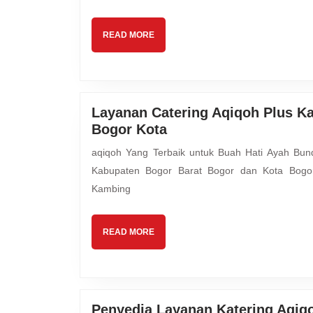
READ
READ MORE
MORE
Layanan Catering Aqiqoh Plus K
Layanan
Bogor Kota
Catering
aqiqoh Yang Terbaik untuk Buah Hati Ayah Bunda Mutiara Hijrah Aqiqah melayani kebutuhan seluruh area
Aqiqoh
Kabupaten Bogor Barat Bogor dan Kota Bogor
Plus
Kambing
Kambing
Guling
Spesial
READ
READ MORE
Bogor
MORE
Barat
Bogor
Kota
Penyedia Layanan Katering Aqiq