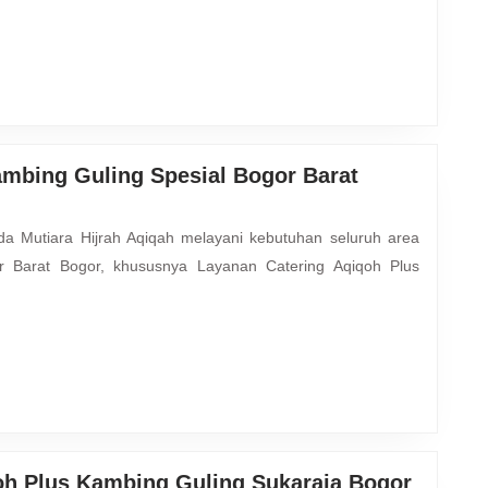
Guling
Spesial
Tamansari
Bogor
ambing Guling Spesial Bogor Barat
 Barat Bogor, khususnya Layanan Catering Aqiqoh Plus
Penyed
oh Plus Kambing Guling Sukaraja Bogor