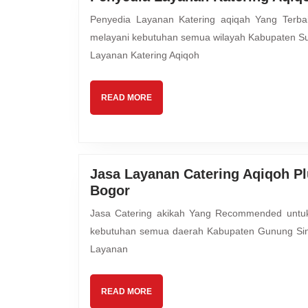
Penyedia Layanan Katering aqiqah Yang Terbaik untuk Keluarga Ayah dan Bunda Mutiara Hijrah Aqiqah
melayani kebutuhan semua wilayah Kabupaten Su
Layanan Katering Aqiqoh
READ
READ MORE
MORE
Jasa Layanan Catering Aqiqoh P
Jasa
Bogor
Layanan
Jasa Catering akikah Yang Recommended untuk Buah Hati Ayah & Bunda Mutiara Hijrah Aqiqah melayani
Catering
kebutuhan semua daerah Kabupaten Gunung Sin
Aqiqoh
Layanan
Plus
Kambing
Guling
READ
READ MORE
Gunung
MORE