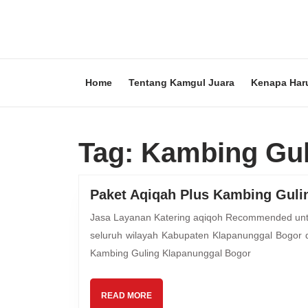
Skip
to
content
Skip
to
content
Home
Tentang Kamgul Juara
Kenapa Har
Tag:
Kambing Gul
Paket Aqiqah Plus Kambing Guli
Jasa Layanan Katering aqiqoh Recommended untuk Keluarga Anda Mutiara Hijrah Aqiqah melayani kebutuhan
seluruh wilayah Kabupaten Klapanunggal Bogor 
Kambing Guling Klapanunggal Bogor
READ
READ MORE
MORE