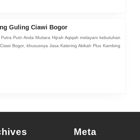
Jasa
ing Guling Ciawi Bogor
Katering
Akikah
iawi Bogor, khususnya Jasa Katering Akikah Plus Kambing
Plus
Kambing
Guling
Ciawi
Bogor
chives
Meta