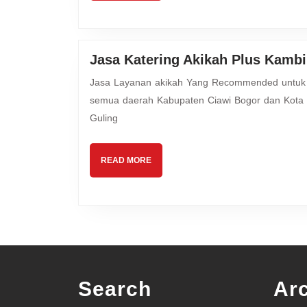
Sindur
Bogor
Jasa Katering Akikah Plus Kamb
Jasa Layanan akikah Yang Recommended untuk Putra Putri Anda Mutiara Hijrah Aqiqah melayani kebutuhan
semua daerah Kabupaten Ciawi Bogor dan Kota C
Guling
READ
READ MORE
MORE
Search
Ar