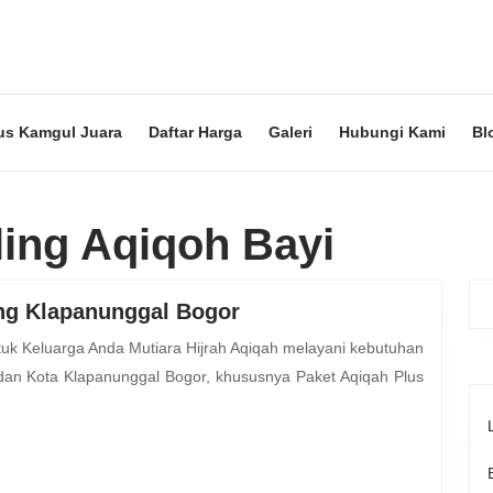
us Kamgul Juara
Daftar Harga
Galeri
Hubungi Kami
Bl
ing Aqiqoh Bayi
Paket
ng Klapanunggal Bogor
Aqiqah
Plus
dan Kota Klapanunggal Bogor, khususnya Paket Aqiqah Plus
Kambing
Guling
Klapanunggal
Bogor