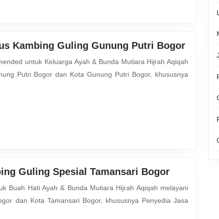
Jasa
lus Kambing Guling Gunung Putri Bogor
Layana
Cateri
ung Putri Bogor dan Kota Gunung Putri Bogor, khususnya
Aqiqah
Plus
Kambi
Guling
Gunun
Putri
Bogor
Penyedia
ing Guling Spesial Tamansari Bogor
Jasa
Aqiqoh
gor dan Kota Tamansari Bogor, khususnya Penyedia Jasa
Plus
Kambing