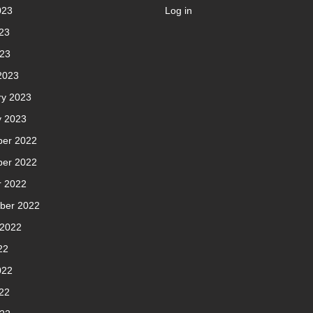
023
Log in
23
023
2023
ry 2023
y 2023
er 2022
er 2022
r 2022
ber 2022
 2022
22
022
22