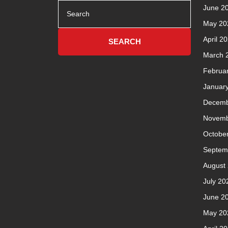
Search
June 2
for:
May 20
April 2
March 
Februa
Januar
Decemb
Novemb
Octobe
Septem
August
July 20
June 2
May 20