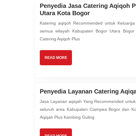
Penyedia Jasa Catering Aqiqoh 
Penyedia
Utara Kota Bogor
Jasa
Katering aqiqoh Recommended untuk Keluarga Ayah & Bunda Mutiara Hijrah Aqiqah melayani kebutuhan
Catering
semua wilayah Kabupaten Bogor Utara Bogor
Aqiqoh
Catering Aqiqoh Plus
Plus
Kambing
Guling
READ
READ MORE
Spesial
MORE
Bogor
Utara
Kota
Penyedia Layanan Catering Aqiq
Bogor
Jasa Layanan aqiqah Yang Recommended untuk Putra-Putri Anda Mutiara Hijrah Aqiqah melayani kebutuhan
seluruh area Kabupaten Ciampea Bogor dan Ko
Aqiqah Plus Kambing Guling
READ