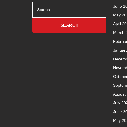
Search
June 2
for:
May 20
April 2
March 
Februa
Januar
Decemb
Novemb
Octobe
Septem
August
July 20
June 2
May 20