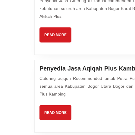
Penyedia Jasa Catering akikah Recommended untuk Keluarga Ayah Bunda Mutiara Hijrah Aqiqah melayani
Akikah
kebutuhan seluruh area Kabupaten Bogor Barat B
Plus
Akikah Plus
Kambing
Guling
Spesial
READ
READ MORE
Bogor
MORE
Barat
Kota
Bogor
Penyedia Jasa Aqiqah Plus Kamb
Catering aqiqoh Recommended untuk Putra Putri Ayah Bunda Mutiara Hijrah Aqiqah melayani kebutuhan
semua area Kabupaten Bogor Utara Bogor dan 
Plus Kambing
READ
READ MORE
MORE