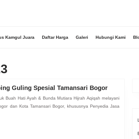
us Kamgul Juara
Daftar Harga
Galeri
Hubungi Kami
Bl
23
Penyedia
ing Guling Spesial Tamansari Bogor
Jasa
Aqiqoh
gor dan Kota Tamansari Bogor, khususnya Penyedia Jasa
Plus
Kambing
Guling
Spesial