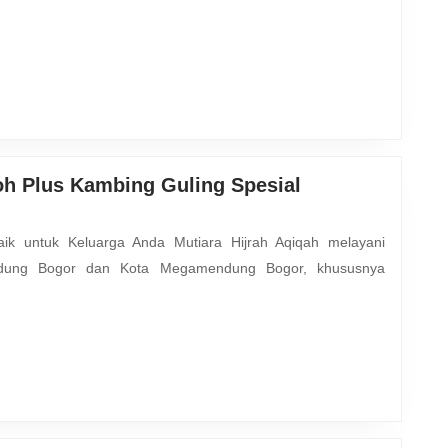
Kambing
Guling
Bogor
Timur
Bogor
oh Plus Kambing Guling Spesial
dung Bogor dan Kota Megamendung Bogor, khususnya
ung