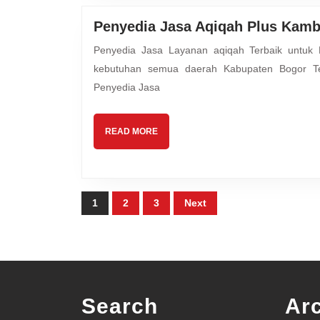
Penyedia Jasa Aqiqah Plus Kamb
Penyedia Jasa Layanan aqiqah Terbaik untuk Buah Hati Ayah & Bunda Mutiara Hijrah Aqiqah melayani
kebutuhan semua daerah Kabupaten Bogor T
Penyedia Jasa
READ
READ MORE
MORE
Posts
1
2
3
Next
pagination
Search
Ar