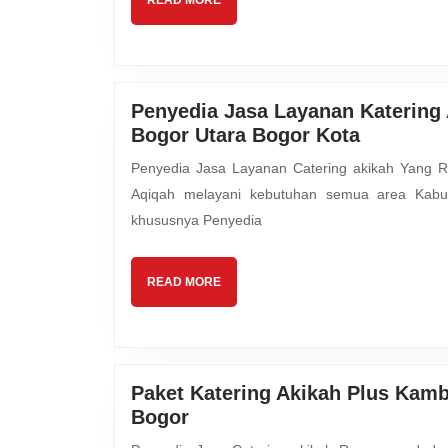
READ MORE
MORE
Penyedia Jasa Layanan Katering
Penyedia
Bogor Utara Bogor Kota
Jasa
Penyedia Jasa Layanan Catering akikah Yang Recommended untuk Putra Putri Ayah Bunda Mutiara Hijrah
Layanan
Aqiqah melayani kebutuhan semua area Kabu
Katering
khususnya Penyedia
Akikah
Plus
Kambing
READ
READ MORE
Guling
MORE
Spesial
Bogor
Utara
Paket Katering Akikah Plus Kamb
Bogor
Paket
Bogor
Kota
Katering