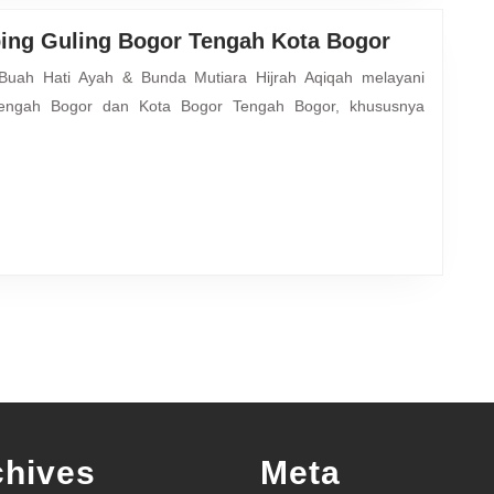
Penyedia
ing Guling Bogor Tengah Kota Bogor
Jasa
Aqiqah
engah Bogor dan Kota Bogor Tengah Bogor, khususnya
Plus
Kambing
Guling
Bogor
Tengah
Kota
Bogor
chives
Meta