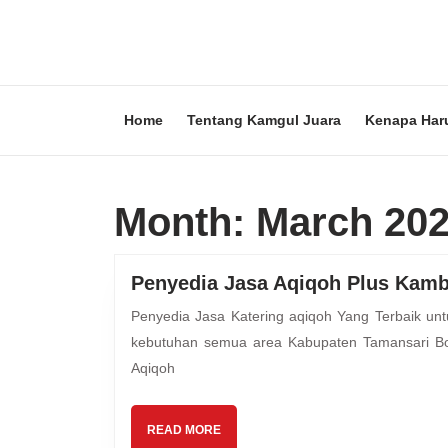
Skip
to
content
Skip
to
content
Home
Tentang Kamgul Juara
Kenapa Har
Month:
March 20
Penyedia Jasa Aqiqoh Plus Kamb
Penyedia Jasa Katering aqiqoh Yang Terbaik untuk Buah Hati Ayah & Bunda Mutiara Hijrah Aqiqah melayani
kebutuhan semua area Kabupaten Tamansari Bo
Aqiqoh
READ
READ MORE
MORE