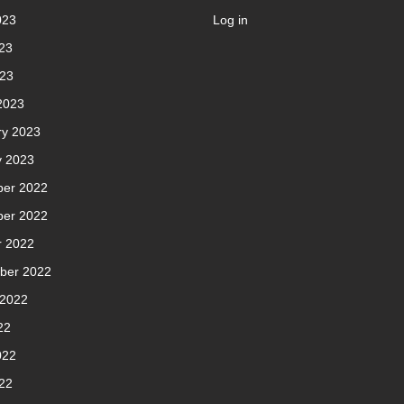
023
Log in
23
023
2023
ry 2023
y 2023
er 2022
er 2022
r 2022
ber 2022
 2022
22
022
22