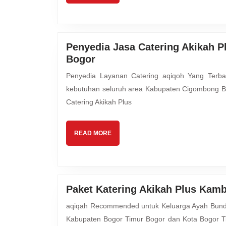
Penyedia Jasa Catering Akikah 
Penyedia
Bogor
Jasa
Penyedia Layanan Catering aqiqoh Yang Terbaik untuk Putra Putri Anda Mutiara Hijrah Aqiqah melayani
Catering
kebutuhan seluruh area Kabupaten Cigombong B
Akikah
Catering Akikah Plus
Plus
Kambing
Guling
READ
READ MORE
Spesial
MORE
Cigombong
Bogor
Paket Katering Akikah Plus Kam
aqiqah Recommended untuk Keluarga Ayah Bunda Mutiara Hijrah Aqiqah melayani kebutuhan seluruh daerah
Kabupaten Bogor Timur Bogor dan Kota Bogor Ti