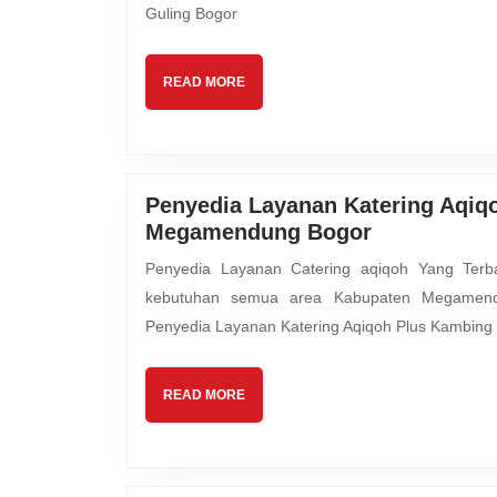
Guling Bogor
READ
READ MORE
MORE
Penyedia Layanan Katering Aqiq
Penyedia
Megamendung Bogor
Layanan
Penyedia Layanan Catering aqiqoh Yang Terbaik untuk Keluarga Anda Mutiara Hijrah Aqiqah melayani
Katering
kebutuhan semua area Kabupaten Megamen
Aqiqoh
Penyedia Layanan Katering Aqiqoh Plus Kambing
Plus
Kambing
Guling
READ
READ MORE
Spesial
MORE
Megamend
Bogor