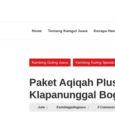
Skip
to
content
Skip
to
content
Home
Tentang Kamgul Juara
Kenapa Har
Kambing Guling Juara
Kambing Guling Spesial
Paket Aqiqah Plu
Klapanunggal Bo
June
Kambinggulingjuara
June
|
Kambinggulingjuara
|
0 Comment