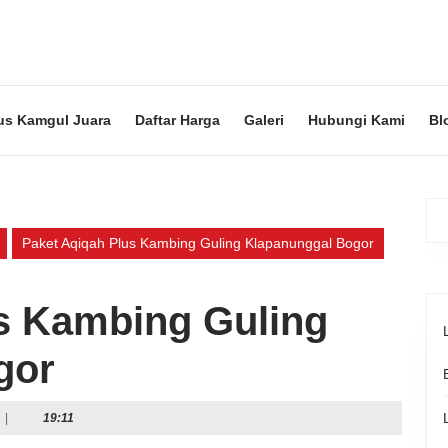
us Kamgul Juara
Daftar Harga
Galeri
Hubungi Kami
Bl
Paket Aqiqah Plus Kambing Guling Klapanunggal Bogor
s Kambing Guling
gor
|
19:11