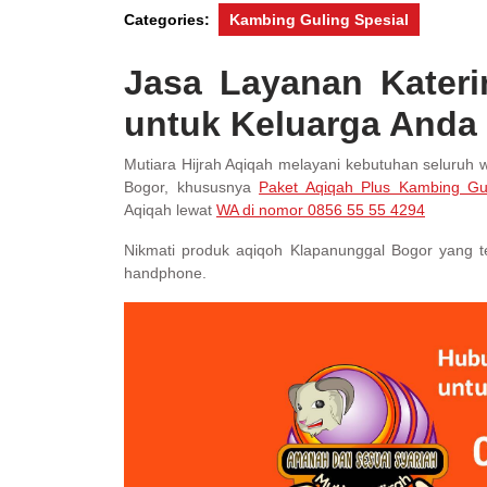
Categories:
Kambing Guling Spesial
Jasa Layanan Kater
untuk Keluarga Anda
Mutiara Hijrah Aqiqah melayani kebutuhan seluruh
Bogor, khususnya
Paket Aqiqah Plus Kambing Gu
Aqiqah lewat
WA di nomor 0856 55 55 4294
Nikmati produk aqiqoh Klapanunggal Bogor yang t
handphone.