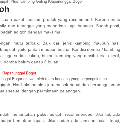
qiqah Plus Kambing Guling Klapanunggal Bogor
qoh
u suatu paket menjadi produk yang recommend. Karena mutu
ily dan tetangga yang menerima juga bahagia. Sudah pasti,
 ibadah aqiqoh dengan maksimal.
dengan mutu terbaik. Baik dari jenis kambing maupun hasil
k aqiqah yaitu jantan maupun betina. Kondisi domba / kambing
ia juga sudah cukup, bukan kambing yang masih terlalu kecil,
au domba belum genap 6 bulan.
nggal Bogor dirawat oleh team kandang yang berpengalaman.
qiqah. Hasil olahan oleh juru masak hebat dan berpengalaman
atau sesuai dengan permintaan pelanggan.
hendak menentukan paket aqiqoh recommended. Jika tak ada
sebagai bentuk antispasi. Jika sudah ada jaminan halal, teruji,