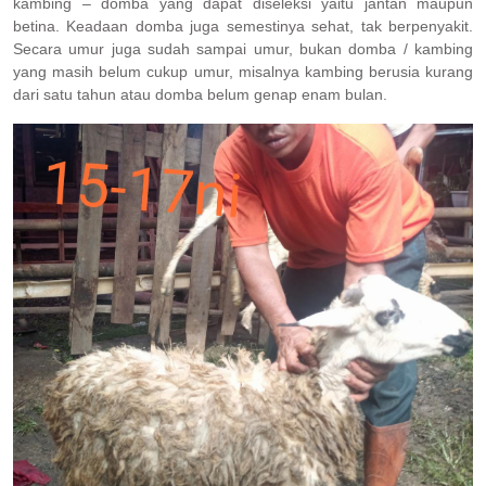
kambing – domba yang dapat diseleksi yaitu jantan maupun
betina. Keadaan domba juga semestinya sehat, tak berpenyakit.
Secara umur juga sudah sampai umur, bukan domba / kambing
yang masih belum cukup umur, misalnya kambing berusia kurang
dari satu tahun atau domba belum genap enam bulan.