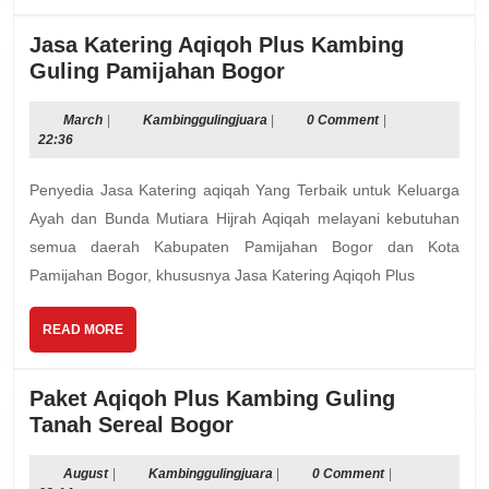
Jasa Katering Aqiqoh Plus Kambing
Jasa
Guling Pamijahan Bogor
Katering
Aqiqoh
March
Kambinggulingjuara
March
|
Kambinggulingjuara
|
0 Comment
|
22:36
Plus
Kambing
Penyedia Jasa Katering aqiqah Yang Terbaik untuk Keluarga
Guling
Ayah dan Bunda Mutiara Hijrah Aqiqah melayani kebutuhan
Pamijahan
semua daerah Kabupaten Pamijahan Bogor dan Kota
Bogor
Pamijahan Bogor, khususnya Jasa Katering Aqiqoh Plus
READ
READ MORE
MORE
Paket Aqiqoh Plus Kambing Guling
Paket
Tanah Sereal Bogor
Aqiqoh
Plus
August
Kambinggulingjuara
August
|
Kambinggulingjuara
|
0 Comment
|