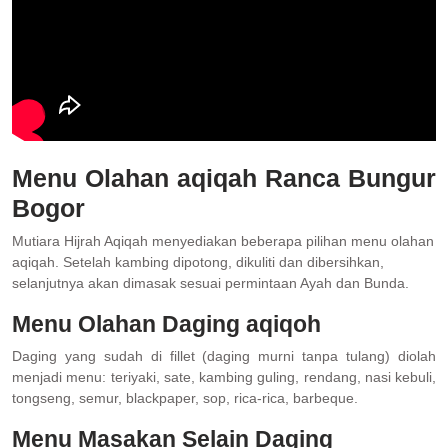
Menu Olahan aqiqah Ranca Bungur
Bogor
Mutiara Hijrah Aqiqah menyediakan beberapa pilihan menu olahan
aqiqah. Setelah kambing dipotong, dikuliti dan dibersihkan,
selanjutnya akan dimasak sesuai permintaan Ayah dan Bunda.
Menu Olahan Daging aqiqoh
Daging yang sudah di fillet (daging murni tanpa tulang) diolah
menjadi menu: teriyaki, sate, kambing guling, rendang, nasi kebuli,
tongseng, semur, blackpaper, sop, rica-rica, barbeque.
Menu Masakan Selain Daging