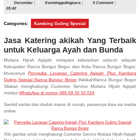
December
Kambinggulingjuara
December
|
Kambinggulingjuara
|
0 Comment
|
05:40
Categories:
Kambing Guling Spesial
Jasa Katering akikah Yang Terbaik
untuk Keluarga Ayah dan Bunda
Mutiara Hijrah Aqiqah melayani kebutuhan seluruh wilayah
Kabupaten Ranca Bungur Bogor dan Kota Ranca Bungur Bogor,
khususnya
Penyedia Layanan Catering Aqiqah Plus Kambing
Guling Spesial Ranca Bungur Bogor
#akikahRanca Bungur Bogor
Silakan menghubungi Customer Service Mutiara Hijrah Aqiqah
melalui
WhatsApp di nomor 085 69 33 33 019
Sambil santai dan duduk manis di rumah, pesannya bisa via media
online.
Klik gambar untuk menghubungi Customer Service Mutiara Hijrah Aqiqah