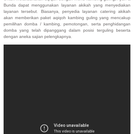
Bunda dapat menggunakan layanan akikah yang menyediakan
layanan tersebut. Biasanya, penyedia layanan catering akikah
akan memberikan paket aqiqoh kambing guling yang mencakup
pemilihan domba / kambing, pemotongan, serta penghidangan
domba yang telah dipanggang dalam posisi terguling beserta
dengan aneka sajian pelengkapnya.