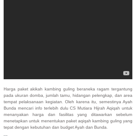
Harga paket akikah kambing guling beraneka ragam tergantung
pada ukuran domba, jumlah tamu, hidangan pelengkap, dan area
tempat pelaksanaan kegiatan. Oleh karena itu, semestinya Ayah
Bunda mencari info terlebih dulu CS Mutiara Hijrah Aqiqah untuk
menanyakan harga dan fasilitas yang ditawarkan sebelum
menetapkan untuk menentukan paket aqiqah kambing guling yang
tepat dengan kebutuhan dan budget Ayah dan Bunda.