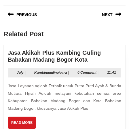
Post
PREVIOUS
NEXT
navigation
Previous
Next
Related Post
post:
post:
Jasa Akikah Plus Kambing Guling
Jasa
Babakan Madang Bogor Kota
Akikah
Plus
July
Kambinggulingjuara
July
|
Kambinggulingjuara
|
0 Comment
|
11:41
Kambing
Jasa Layanan aqiqoh Terbaik untuk Putra Putri Ayah & Bunda
Guling
Babakan
Mutiara Hijrah Aqiqah melayani kebutuhan semua area
Madang
Kabupaten Babakan Madang Bogor dan Kota Babakan
Bogor
Madang Bogor, khususnya Jasa Akikah Plus
Kota
READ
READ MORE
MORE