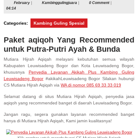
February
Kambinggulingjuara
February
|
Kambinggulingjuara
|
0 Comment
|
04:14
Categories:
Kambing Guling Spesial
Paket aqiqoh Yang Recommended
untuk Putra-Putri Ayah & Bunda
Mutiara Hijrah Aqiqah melayani kebutuhan semua wilayah
Kabupaten Leuwisadeng Bogor dan Kota Leuwisadeng Bogor,
khususnya
Penyedia Layanan Akikah Plus Kambing Guling
Leuwisadeng Bogor
#akikahLeuwisadeng Bogor Silakan hubungi
CS Mutiara Hijrah Aqiqah via
WA di nomor 085 69 33 33 019
Selamat datang di situs Mutiara Hijrah Aqiqah, penyedia jasa
aqiqoh yang recommended banget di daerah Leuwisadeng Bogor.
Jangan ragu, segera gunakan layanan recommended banget
hanya di Mutiara Hijrah Aqiqah, Kami jamin kualitasnya!