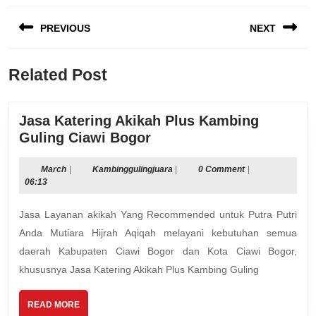
Post
PREVIOUS
NEXT
navigation
Previous
Next
Related Post
post:
post:
Jasa Katering Akikah Plus Kambing
Jasa
Guling Ciawi Bogor
Katering
Akikah
March
Kambinggulingjuara
March
|
Kambinggulingjuara
|
0 Comment
|
06:13
Plus
Kambing
Jasa Layanan akikah Yang Recommended untuk Putra Putri
Guling
Anda Mutiara Hijrah Aqiqah melayani kebutuhan semua
Ciawi
daerah Kabupaten Ciawi Bogor dan Kota Ciawi Bogor,
Bogor
khususnya Jasa Katering Akikah Plus Kambing Guling
READ
READ MORE