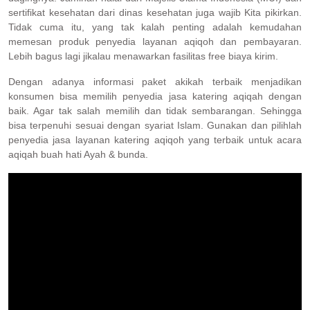
sertifikat kesehatan dari dinas kesehatan juga wajib Kita pikirkan.
Tidak cuma itu, yang tak kalah penting adalah kemudahan
memesan produk penyedia layanan aqiqoh dan pembayaran.
Lebih bagus lagi jikalau menawarkan fasilitas free biaya kirim.
Dengan adanya informasi paket akikah terbaik menjadikan
konsumen bisa memilih penyedia jasa katering aqiqah dengan
baik. Agar tak salah memilih dan tidak sembarangan. Sehingga
bisa terpenuhi sesuai dengan syariat Islam. Gunakan dan pilihlah
penyedia jasa layanan katering aqiqoh yang terbaik untuk acara
aqiqah buah hati Ayah & bunda.