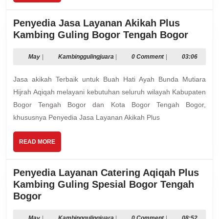
MORE
Penyedia Jasa Layanan Akikah Plus
Penye
Kambing Guling Bogor Tengah Bogor
Jasa
Layan
May
Kambinggulingjuara
May
|
Kambinggulingjuara
|
0 Comment
|
03:06
Akika
Jasa akikah Terbaik untuk Buah Hati Ayah Bunda Mutiara
Plus
Kambi
Hijrah Aqiqah melayani kebutuhan seluruh wilayah Kabupaten
Guling
Bogor Tengah Bogor dan Kota Bogor Tengah Bogor,
Bogor
khususnya Penyedia Jasa Layanan Akikah Plus
Tenga
Bogor
READ
READ MORE
MORE
Penyedia Layanan Catering Aqiqah Plus
Kambing Guling Spesial Bogor Tengah
Penyedia
Bogor
Layanan
May
Kambinggulingjuara
May
|
Kambinggulingjuara
|
0 Comment
|
08:52