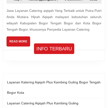
Catering
Aqiqah
Jasa Layanan Catering aqiqah Yang Terbaik untuk Putra Putri
Plus
Kambing
Anda Mutiara Hijrah Aqiqah melayani kebutuhan seluruh
Guling
wilayah Kabupaten Bogor Tengah Bogor dan Kota Bogor
Spesial
Tengah Bogor, khususnya Penyedia Layanan Catering
Bogor
Tengah
READ
READ MORE
Bogor
MORE
INFO TERBARU
Layanan Katering Aqiqoh Plus Kambing Guling Bogor Tengah
Bogor Kota
Layanan Catering Aqiqah Plus Kambing Guling