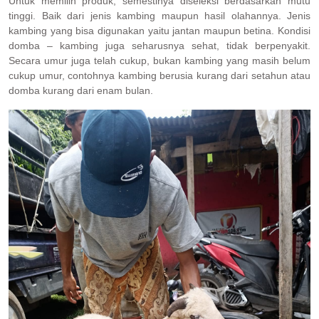
Untuk memilih produk, semestinya diseleksi berdasarkan mutu
tinggi. Baik dari jenis kambing maupun hasil olahannya. Jenis
kambing yang bisa digunakan yaitu jantan maupun betina. Kondisi
domba – kambing juga seharusnya sehat, tidak berpenyakit.
Secara umur juga telah cukup, bukan kambing yang masih belum
cukup umur, contohnya kambing berusia kurang dari setahun atau
domba kurang dari enam bulan.