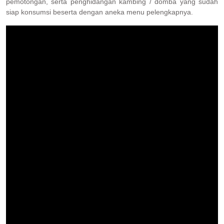
pemotongan, serta penghidangan kambing / domba yang sudah
siap konsumsi beserta dengan aneka menu pelengkapnya.