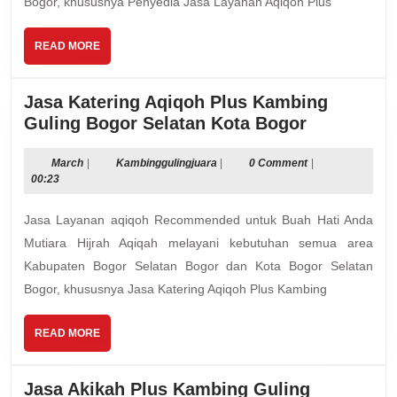
Bogor, khususnya Penyedia Jasa Layanan Aqiqoh Plus
Selata
Bogor
READ
READ MORE
MORE
Jasa Katering Aqiqoh Plus Kambing
Jasa
Guling Bogor Selatan Kota Bogor
Katering
Aqiqoh
March
Kambinggulingjuara
March
|
Kambinggulingjuara
|
0 Comment
|
00:23
Plus
Kambing
Jasa Layanan aqiqoh Recommended untuk Buah Hati Anda
Guling
Mutiara Hijrah Aqiqah melayani kebutuhan semua area
Bogor
Kabupaten Bogor Selatan Bogor dan Kota Bogor Selatan
Selatan
Bogor, khususnya Jasa Katering Aqiqoh Plus Kambing
Kota
Bogor
READ
READ MORE
MORE
Jasa Akikah Plus Kambing Guling