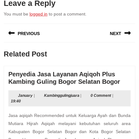
Leave a Reply
You must be
logged in
to post a comment.
Post
PREVIOUS
NEXT
navigation
Previous
Next
Related Post
post:
post:
Penyedia Jasa Layanan Aqiqoh Plus
Penye
Kambing Guling Bogor Selatan Bogor
Jasa
Layan
January
Kambinggulingjuara
January
|
Kambinggulingjuara
|
0 Comment
|
19:40
Aqiqo
Plus
Jasa aqiqah Recommended untuk Keluarga Ayah dan Bunda
Kambi
Mutiara Hijrah Aqiqah melayani kebutuhan seluruh area
Gulin
Kabupaten Bogor Selatan Bogor dan Kota Bogor Selatan
Bogor