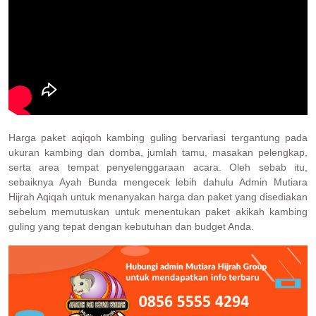
Harga paket aqiqoh kambing guling bervariasi tergantung pada
ukuran kambing dan domba, jumlah tamu, masakan pelengkap,
serta area tempat penyelenggaraan acara. Oleh sebab itu,
sebaiknya Ayah Bunda mengecek lebih dahulu Admin Mutiara
Hijrah Aqiqah untuk menanyakan harga dan paket yang disediakan
sebelum memutuskan untuk menentukan paket akikah kambing
guling yang tepat dengan kebutuhan dan budget Anda.