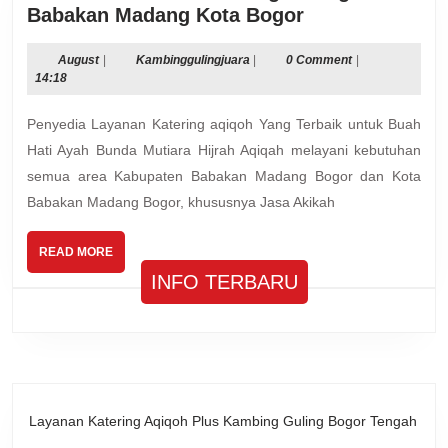
Jasa
Babakan Madang Kota Bogor
Akikah
Plus
August
Kambinggulingjuara
August
|
Kambinggulingjuara
|
0 Comment
|
14:18
Kambing
Guling
Penyedia Layanan Katering aqiqoh Yang Terbaik untuk Buah
Babakan
Hati Ayah Bunda Mutiara Hijrah Aqiqah melayani kebutuhan
Madang
semua area Kabupaten Babakan Madang Bogor dan Kota
Kota
Babakan Madang Bogor, khususnya Jasa Akikah
Bogor
READ
READ MORE
MORE
INFO TERBARU
Layanan Katering Aqiqoh Plus Kambing Guling Bogor Tengah