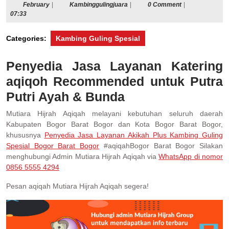
February
Kambinggulingjuara
February
|
Kambinggulingjuara
|
0 Comment
|
07:33
Categories:
Kambing Guling Spesial
Penyedia Jasa Layanan Katering
aqiqoh Recommended untuk Putra
Putri Ayah & Bunda
Mutiara Hijrah Aqiqah melayani kebutuhan seluruh daerah
Kabupaten Bogor Barat Bogor dan Kota Bogor Barat Bogor,
khususnya
Penyedia Jasa Layanan Akikah Plus Kambing Guling
Spesial Bogor Barat Bogor
#aqiqahBogor Barat Bogor Silakan
menghubungi Admin Mutiara Hijrah Aqiqah via
WhatsApp di nomor
0856 5555 4294
Pesan aqiqah Mutiara Hijrah Aqiqah segera!