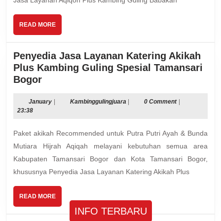
Kota
Bogor
READ
READ MORE
MORE
Penyedia Jasa Layanan Katering Akikah
Plus Kambing Guling Spesial Tamansari
Penyedia
Bogor
Jasa
Layanan
January
Kambinggulingjuara
January
|
Kambinggulingjuara
|
0 Comment
|
23:38
Katering
Akikah
Paket akikah Recommended untuk Putra Putri Ayah & Bunda
Plus
Mutiara Hijrah Aqiqah melayani kebutuhan semua area
Kambing
Kabupaten Tamansari Bogor dan Kota Tamansari Bogor,
Guling
khususnya Penyedia Jasa Layanan Katering Akikah Plus
Spesial
Tamansari
Bogor
READ
READ MORE
MORE
INFO TERBARU