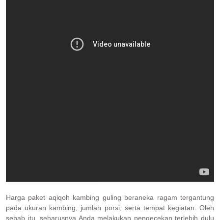
Harga paket aqiqoh kambing guling beraneka ragam tergantung
pada ukuran kambing, jumlah porsi, serta tempat kegiatan. Oleh
sebab itu, seharusnya Anda melakukan pengecekan terlebih dulu