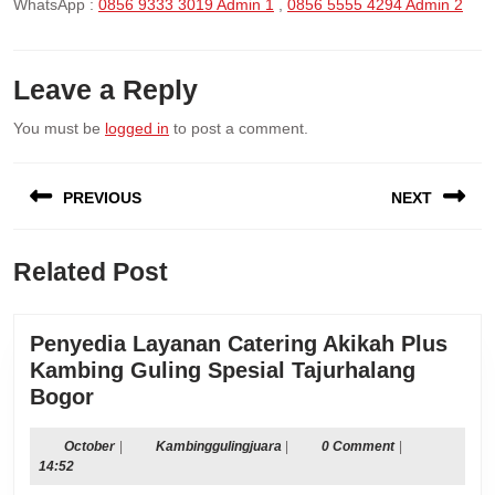
WhatsApp :
0856 9333 3019 Admin 1
,
0856 5555 4294 Admin 2
Leave a Reply
You must be
logged in
to post a comment.
Post
PREVIOUS
NEXT
navigation
Previous
Next
Related Post
post:
post:
Penyedia Layanan Catering Akikah Plus
Kambing Guling Spesial Tajurhalang
Penyedia
Bogor
Layanan
Catering
October
Kambinggulingjuara
October
|
Kambinggulingjuara
|
0 Comment
|
14:52
Akikah