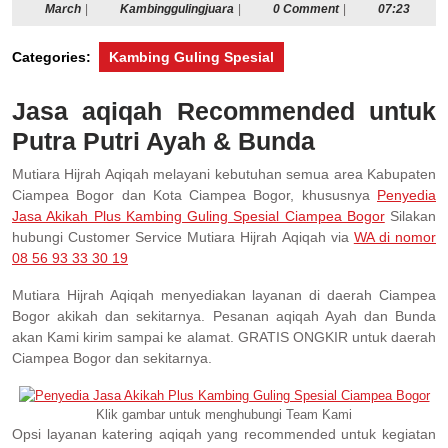
March
Kambinggulingjuara
March
|
Kambinggulingjuara
|
0 Comment
|
07:23
Categories:
Kambing Guling Spesial
Jasa aqiqah Recommended untuk
Putra Putri Ayah & Bunda
Mutiara Hijrah Aqiqah melayani kebutuhan semua area Kabupaten
Ciampea Bogor dan Kota Ciampea Bogor, khususnya
Penyedia
Jasa Akikah Plus Kambing Guling Spesial Ciampea Bogor
Silakan
hubungi Customer Service Mutiara Hijrah Aqiqah via
WA di nomor
08 56 93 33 30 19
Mutiara Hijrah Aqiqah menyediakan layanan di daerah Ciampea
Bogor akikah dan sekitarnya. Pesanan aqiqah Ayah dan Bunda
akan Kami kirim sampai ke alamat. GRATIS ONGKIR untuk daerah
Ciampea Bogor dan sekitarnya.
Klik gambar untuk menghubungi Team Kami
Opsi layanan katering aqiqah yang recommended untuk kegiatan