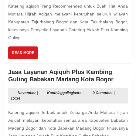
Plus
Katering aqiqoh Yang Recommended untuk Buah Hati Anda
Kambing
Mutiara Hijrah Aqiqah melayani kebutuhan seluruh wilayah
Guling
Kabupaten Tajurhalang Bogor dan Kota Tajurhalang Bogor,
Spesial
khususnya Penyedia Layanan Catering Akikah Plus Kambing
Tajurhalang
Bogor
Guling
READ
READ MORE
MORE
Jasa Layanan Aqiqoh Plus Kambing
Jasa
Guling Babakan Madang Kota Bogor
Layana
Aqiqoh
November
Kambinggulingjuara
November
|
Kambinggulingjuara
|
0 Comment
|
15:34
Plus
Kambin
Katering aqiqoh Terbaik untuk Keluarga Anda Mutiara Hijrah
Guling
Aqiqah melayani kebutuhan semua area Kabupaten Babakan
Babaka
Madang Bogor dan Kota Babakan Madang Bogor, khususnya
Madang
Jasa Layanan Aqiqoh Plus Kambing Guling Babakan