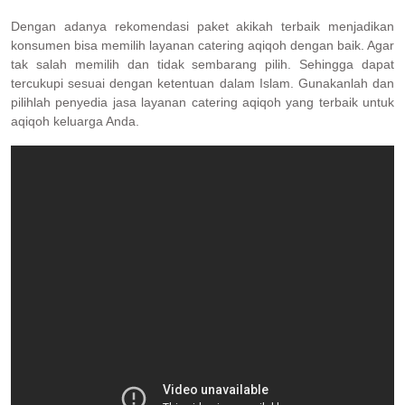
Dengan adanya rekomendasi paket akikah terbaik menjadikan
konsumen bisa memilih layanan catering aqiqoh dengan baik. Agar
tak salah memilih dan tidak sembarang pilih. Sehingga dapat
tercukupi sesuai dengan ketentuan dalam Islam. Gunakanlah dan
pilihlah penyedia jasa layanan catering aqiqoh yang terbaik untuk
aqiqoh keluarga Anda.