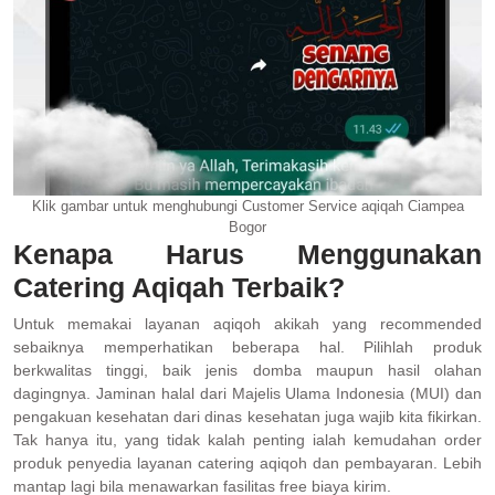
Klik gambar untuk menghubungi Customer Service aqiqah Ciampea
Bogor
Kenapa Harus Menggunakan
Catering Aqiqah Terbaik?
Untuk memakai layanan aqiqoh akikah yang recommended
sebaiknya memperhatikan beberapa hal. Pilihlah produk
berkwalitas tinggi, baik jenis domba maupun hasil olahan
dagingnya. Jaminan halal dari Majelis Ulama Indonesia (MUI) dan
pengakuan kesehatan dari dinas kesehatan juga wajib kita fikirkan.
Tak hanya itu, yang tidak kalah penting ialah kemudahan order
produk penyedia layanan catering aqiqoh dan pembayaran. Lebih
mantap lagi bila menawarkan fasilitas free biaya kirim.