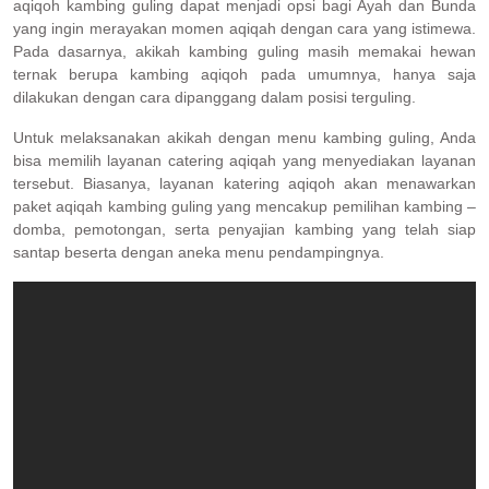
aqiqoh kambing guling dapat menjadi opsi bagi Ayah dan Bunda
yang ingin merayakan momen aqiqah dengan cara yang istimewa.
Pada dasarnya, akikah kambing guling masih memakai hewan
ternak berupa kambing aqiqoh pada umumnya, hanya saja
dilakukan dengan cara dipanggang dalam posisi terguling.
Untuk melaksanakan akikah dengan menu kambing guling, Anda
bisa memilih layanan catering aqiqah yang menyediakan layanan
tersebut. Biasanya, layanan katering aqiqoh akan menawarkan
paket aqiqah kambing guling yang mencakup pemilihan kambing –
domba, pemotongan, serta penyajian kambing yang telah siap
santap beserta dengan aneka menu pendampingnya.