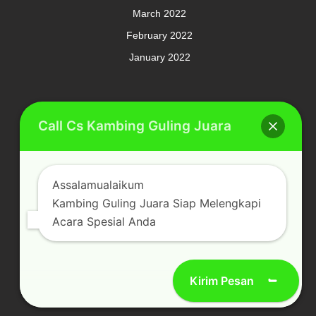
March 2022
February 2022
January 2022
Meta
Call Cs Kambing Guling Juara
Log in
Assalamualaikum
Categories
Kambing Guling Juara Siap Melengkapi
Acara Spesial Anda
Kambing Guling Spesial
Kirim Pesan