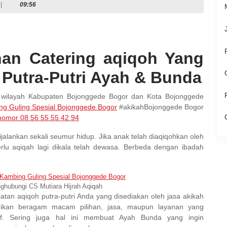
|
09:56
an Catering aqiqoh Yang
utra-Putri Ayah & Bunda
a wilayah Kabupaten Bojonggede Bogor dan Kota Bojonggede
ing Guling Spesial Bojonggede Bogor
#akikahBojonggede Bogor
nomor 08 56 55 55 42 94
ijalankan sekali seumur hidup. Jika anak telah diaqiqohkan oleh
erlu aqiqah lagi dikala telah dewasa. Berbeda dengan ibadah
ghubungi CS Mutiara Hijrah Aqiqah
an aqiqoh putra-putri Anda yang disediakan oleh jasa akikah
kan beragam macam pilihan, jasa, maupun layanan yang
if. Sering juga hal ini membuat Ayah Bunda yang ingin