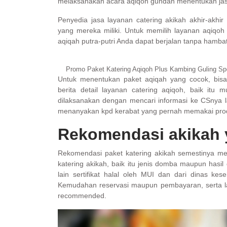
melaksanakan acara aqiqoh gundah menentukan jas
Penyedia jasa layanan catering akikah akhir-akhir
yang mereka miliki. Untuk memilih layanan aqiqoh
aqiqah putra-putri Anda dapat berjalan tanpa hamba
Promo Paket Katering Aqiqoh Plus Kambing Guling Spe
Untuk menentukan paket aqiqah yang cocok, bisa
berita detail layanan catering aqiqoh, baik itu 
dilaksanakan dengan mencari informasi ke CSnya la
menanyakan kpd kerabat yang pernah memakai prod
Rekomendasi akikah 
Rekomendasi paket katering akikah semestinya mem
katering akikah, baik itu jenis domba maupun hasil
lain sertifikat halal oleh MUI dan dari dinas ke
Kemudahan reservasi maupun pembayaran, serta la
recommended.