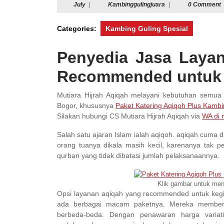
July
Kambinggulingjuara
July
|
Kambinggulingjuara
|
0 Comment
Categories:
Kambing Guling Spesial
Penyedia Jasa Layan
Recommended untuk P
Mutiara Hijrah Aqiqah melayani kebutuhan semu
Bogor, khususnya
Paket Katering Aqiqoh Plus Kamb
Silakan hubungi CS Mutiara Hijrah Aqiqah via
WA di 
Salah satu ajaran Islam ialah aqiqoh. aqiqah cuma d
orang tuanya dikala masih kecil, karenanya tak p
qurban yang tidak dibatasi jumlah pelaksanaannya.
Klik gambar untuk men
Opsi layanan aqiqah yang recommended untuk kegiat
ada berbagai macam paketnya. Mereka memberi
berbeda-beda. Dengan penawaran harga variat