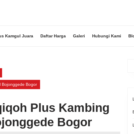
us Kamgul Juara
Daftar Harga
Galeri
Hubungi Kami
Bl
al Bojonggede Bogor
qiqoh Plus Kambing
ojonggede Bogor