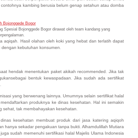
 contohnya kambing berusia belum genap setahun atau domba
g Spesial Bojonggede Bogor dirawat oleh team kandang yang
erpengalaman.
 aqiqah. Hasil olahan oleh koki yang hebat dan terlatih dapat
uai dengan kebutuhan konsumen.
saat hendak menentukan paket akikah recommended. Jika tak
iragukansebagai bentuk kewaspadaan. Jika sudah ada sertifikat
.
rganisasi yang berwenang lainnya. Umumnya selain sertifikat halal
a mendaftarkan produknya ke dinas kesehatan. Hal ini semakin
 sehat, tak membahayakan kesehatan.
i dinas kesehatan membuat produk dari jasa katering aqiqoh
n hanya sekadar pengakuan tanpa bukti. Alhamdulillah Mutiara
uga sudah memenuhi sertifikasi halal Majelis Ulama Indonesia