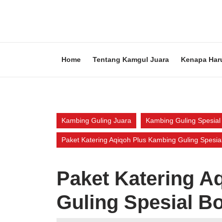
Skip
to
content
Skip
to
content
Home
Tentang Kamgul Juara
Kenapa Har
Kambing Guling Juara
Kambing Guling Spesial
Paket Katering Aqiqoh Plus Kambing Guling Spesi
Paket Katering A
Guling Spesial B