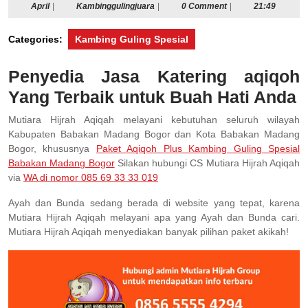
April
Kambinggulingjuara
April
|
Kambinggulingjuara
|
0 Comment
|
21:49
Categories:
Kambing Guling Spesial
Penyedia Jasa Katering aqiqoh
Yang Terbaik untuk Buah Hati Anda
Mutiara Hijrah Aqiqah melayani kebutuhan seluruh wilayah
Kabupaten Babakan Madang Bogor dan Kota Babakan Madang
Bogor, khususnya
Paket Aqiqoh Plus Kambing Guling Spesial
Babakan Madang Bogor
Silakan hubungi CS Mutiara Hijrah Aqiqah
via
WA di nomor 085 69 33 33 019
Ayah dan Bunda sedang berada di website yang tepat, karena
Mutiara Hijrah Aqiqah melayani apa yang Ayah dan Bunda cari.
Mutiara Hijrah Aqiqah menyediakan banyak pilihan paket akikah!