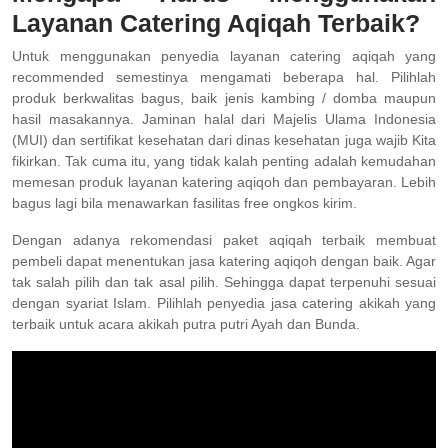
Layanan Catering Aqiqah Terbaik?
Untuk menggunakan penyedia layanan catering aqiqah yang
recommended semestinya mengamati beberapa hal. Pilihlah
produk berkwalitas bagus, baik jenis kambing / domba maupun
hasil masakannya. Jaminan halal dari Majelis Ulama Indonesia
(MUI) dan sertifikat kesehatan dari dinas kesehatan juga wajib Kita
fikirkan. Tak cuma itu, yang tidak kalah penting adalah kemudahan
memesan produk layanan katering aqiqoh dan pembayaran. Lebih
bagus lagi bila menawarkan fasilitas free ongkos kirim.
Dengan adanya rekomendasi paket aqiqah terbaik membuat
pembeli dapat menentukan jasa katering aqiqoh dengan baik. Agar
tak salah pilih dan tak asal pilih. Sehingga dapat terpenuhi sesuai
dengan syariat Islam. Pilihlah penyedia jasa catering akikah yang
terbaik untuk acara akikah putra putri Ayah dan Bunda.