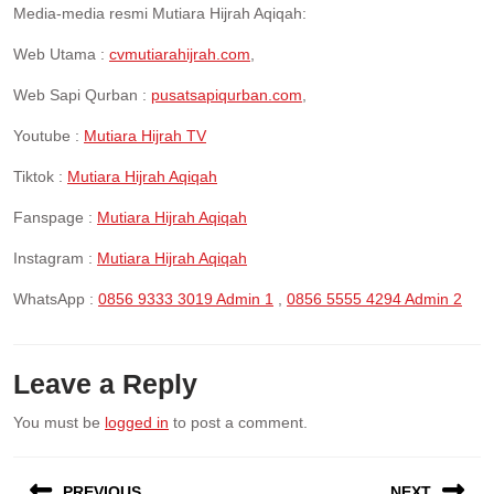
Media-media resmi Mutiara Hijrah Aqiqah:
Web Utama :
cvmutiarahijrah.com
,
Web Sapi Qurban :
pusatsapiqurban.com
,
Youtube :
Mutiara Hijrah TV
Tiktok :
Mutiara Hijrah Aqiqah
Fanspage :
Mutiara Hijrah Aqiqah
Instagram :
Mutiara Hijrah Aqiqah
WhatsApp :
0856 9333 3019 Admin 1
,
0856 5555 4294 Admin 2
Leave a Reply
You must be
logged in
to post a comment.
Post
PREVIOUS
NEXT