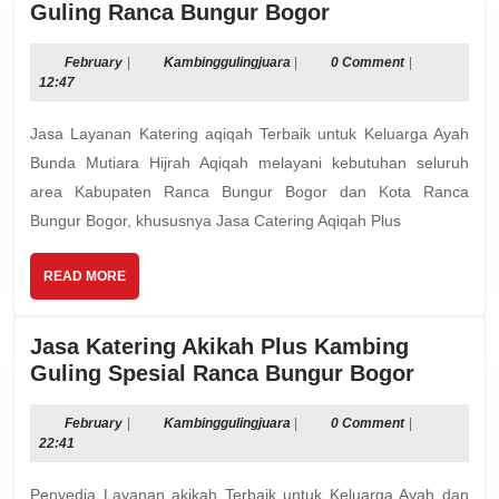
Jasa
Guling Ranca Bungur Bogor
Catering
Aqiqah
February
Kambinggulingjuara
February
|
Kambinggulingjuara
|
0 Comment
|
12:47
Plus
Kambing
Jasa Layanan Katering aqiqah Terbaik untuk Keluarga Ayah
Guling
Bunda Mutiara Hijrah Aqiqah melayani kebutuhan seluruh
Ranca
area Kabupaten Ranca Bungur Bogor dan Kota Ranca
Bungur
Bungur Bogor, khususnya Jasa Catering Aqiqah Plus
Bogor
READ
READ MORE
MORE
Jasa Katering Akikah Plus Kambing
Jasa
Guling Spesial Ranca Bungur Bogor
Katerin
Akikah
February
Kambinggulingjuara
February
|
Kambinggulingjuara
|
0 Comment
|
22:41
Plus
Kambin
Penyedia Layanan akikah Terbaik untuk Keluarga Ayah dan