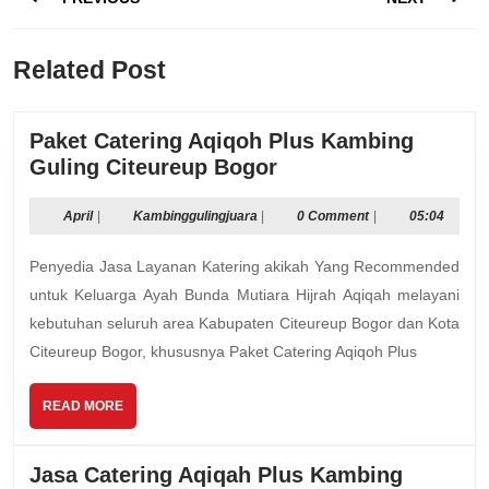
navigation
Previous
Next
Related Post
post:
post:
Paket Catering Aqiqoh Plus Kambing
Paket
Guling Citeureup Bogor
Catering
Aqiqoh
April
Kambinggulingjuara
April
|
Kambinggulingjuara
|
0 Comment
|
05:04
Plus
Penyedia Jasa Layanan Katering akikah Yang Recommended
Kambing
Guling
untuk Keluarga Ayah Bunda Mutiara Hijrah Aqiqah melayani
Citeureup
kebutuhan seluruh area Kabupaten Citeureup Bogor dan Kota
Bogor
Citeureup Bogor, khususnya Paket Catering Aqiqoh Plus
READ
READ MORE
MORE
Jasa Catering Aqiqah Plus Kambing