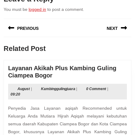
You must be
logged in
to post a comment.
Post
PREVIOUS
NEXT
navigation
Previous
Next
Related Post
post:
post:
Layanan Akikah Plus Kambing Guling
Layanan
Ciampea Bogor
Akikah
Plus
August
Kambinggulingjuara
August
|
Kambinggulingjuara
|
0 Comment
|
09:20
Kambing
Guling
Penyedia Jasa Layanan aqiqah Recommended untuk
Ciampea
Keluarga Anda Mutiara Hijrah Aqiqah melayani kebutuhan
Bogor
semua daerah Kabupaten Ciampea Bogor dan Kota Ciampea
Bogor, khususnya Layanan Akikah Plus Kambing Guling