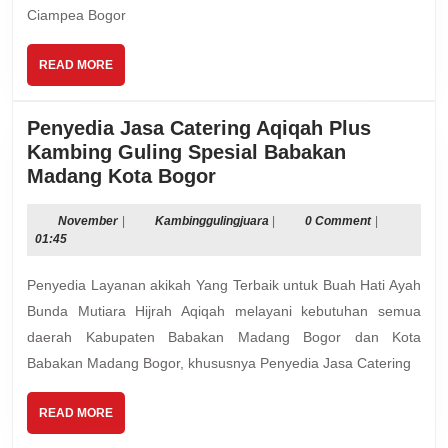
Ciampea Bogor
READ
READ MORE
MORE
Penyedia Jasa Catering Aqiqah Plus
Kambing Guling Spesial Babakan
Penyedia
Madang Kota Bogor
Jasa
Catering
November
Kambinggulingjuara
November
|
Kambinggulingjuara
|
0 Comment
|
01:45
Aqiqah
Plus
Penyedia Layanan akikah Yang Terbaik untuk Buah Hati Ayah
Kambing
Bunda Mutiara Hijrah Aqiqah melayani kebutuhan semua
Guling
daerah Kabupaten Babakan Madang Bogor dan Kota
Spesial
Babakan Madang Bogor, khususnya Penyedia Jasa Catering
Babakan
Madang
Kota
READ
READ MORE
MORE
Bogor