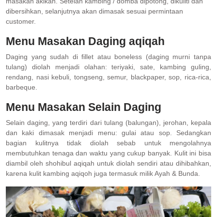
masakan akikah. Setelah kambing / domba dipotong, dikuliti dan
dibersihkan, selanjutnya akan dimasak sesuai permintaan
customer.
Menu Masakan Daging aqiqah
Daging yang sudah di fillet atau boneless (daging murni tanpa
tulang) diolah menjadi olahan: teriyaki, sate, kambing guling,
rendang, nasi kebuli, tongseng, semur, blackpaper, sop, rica-rica,
barbeque.
Menu Masakan Selain Daging
Selain daging, yang terdiri dari tulang (balungan), jerohan, kepala
dan kaki dimasak menjadi menu: gulai atau sop. Sedangkan
bagian kulitnya tidak diolah sebab untuk mengolahnya
membutuhkan tenaga dan waktu yang cukup banyak. Kulit ini bisa
diambil oleh shohibul aqiqah untuk diolah sendiri atau dihibahkan,
karena kulit kambing aqiqoh juga termasuk milik Ayah & Bunda.