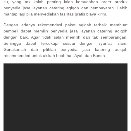
itu, yang tak kalah penting ialah kemudahan order produk
penyedia jasa layanan catering aqiqoh dan pembayaran. Lebih
mantap lagi bila menyediakan fasilitas gratis biaya kirim.
Dengan adanya rekomendasi paket aqiqah terbaik membuat
pembeli dapat memilih penyedia jasa layanan catering aqiqoh
dengan baik. Agar tidak salah memilih dan tak sembarangan.
Sehingga dapat tercukupi sesuai dengan syari’at Islam.
Gunakanlah dan pilihlah penyedia jasa katering aqiqoh
recommended untuk akikah buah hati Ayah dan Bunda.