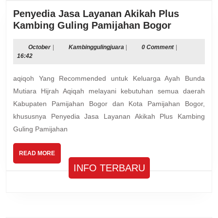
Penyedia Jasa Layanan Akikah Plus
Penyedia
Kambing Guling Pamijahan Bogor
Jasa
Layanan
October
Kambinggulingjuara
October
|
Kambinggulingjuara
|
0 Comment
|
16:42
Akikah
Plus
aqiqoh Yang Recommended untuk Keluarga Ayah Bunda
Kambing
Mutiara Hijrah Aqiqah melayani kebutuhan semua daerah
Guling
Kabupaten Pamijahan Bogor dan Kota Pamijahan Bogor,
Pamijaha
khususnya Penyedia Jasa Layanan Akikah Plus Kambing
Bogor
Guling Pamijahan
READ
READ MORE
MORE
INFO TERBARU