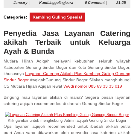
January
Kambinggulingjuara
January
|
Kambinggulingjuara
|
0 Comment
|
21:25
Categories:
Kambing Guling Spesial
Penyedia Jasa Layanan Catering
akikah Terbaik untuk Keluarga
Ayah & Bunda
Mutiara Hijrah Aqiqah melayani kebutuhan seluruh wilayah
Kabupaten Gunung Sindur Bogor dan Kota Gunung Sindur Bogor,
khususnya
Layanan Catering Akikah Plus Kambing Guling Gunung
Sindur Bogor
#aqiqahGunung Sindur Bogor Silakan menghubungi
CS Mutiara Hijrah Aqiqah lewat
WA di nomor 085 69 33 33 019
Bingung mau layanan akikah di mana? Segera pesan layanan
catering aqiqah recommended di daerah Gunung Sindur Bogor .
Klik gambar untuk menghubungi Admin aqiqah Gunung Sindur Bogor
Opsi layanan aqiqoh recommended untuk ibadah akikah putra
putri Anda yang ditawarkan oleh penyedia jasa katering akikah