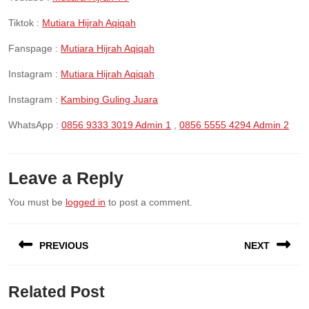
Tiktok :
Mutiara Hijrah Aqiqah
Fanspage :
Mutiara Hijrah Aqiqah
Instagram :
Mutiara Hijrah Aqiqah
Instagram :
Kambing Guling Juara
WhatsApp :
0856 9333 3019 Admin 1
,
0856 5555 4294 Admin 2
Leave a Reply
You must be
logged in
to post a comment.
Post
PREVIOUS
NEXT
navigation
Previous
Next
Related Post
post:
post: