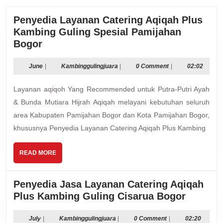
Penyedia Layanan Catering Aqiqah Plus
Kambing Guling Spesial Pamijahan
Penyedia
Bogor
Layanan
Catering
June
Kambinggulingjuara
June
|
Kambinggulingjuara
|
0 Comment
|
02:02
Aqiqah
Layanan aqiqoh Yang Recommended untuk Putra-Putri Ayah
Plus
Kambing
& Bunda Mutiara Hijrah Aqiqah melayani kebutuhan seluruh
Guling
area Kabupaten Pamijahan Bogor dan Kota Pamijahan Bogor,
Spesial
khususnya Penyedia Layanan Catering Aqiqah Plus Kambing
Pamijahan
Bogor
READ
READ MORE
MORE
Penyedia Jasa Layanan Catering Aqiqah
Penyed
Plus Kambing Guling Cisarua Bogor
Jasa
Layana
July
Kambinggulingjuara
July
|
Kambinggulingjuara
|
0 Comment
|
02:20