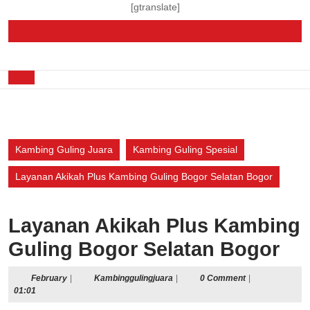
Skip
[gtranslate]
to
content
Skip
to
Open
content
Button
Kambing Guling Juara
Kambing Guling Spesial
Layanan Akikah Plus Kambing Guling Bogor Selatan Bogor
Layanan Akikah Plus Kambing
Guling Bogor Selatan Bogor
February
Kambinggulingjuara
February
|
Kambinggulingjuara
|
0 Comment
|
01:01