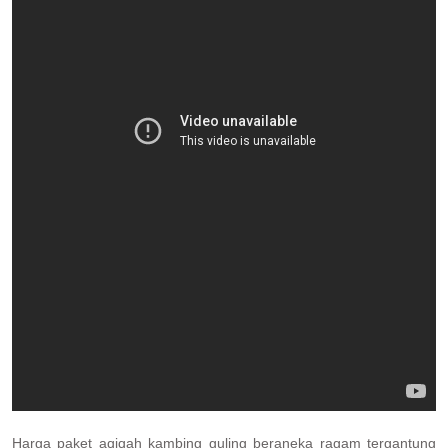
Harga paket aqiqah kambing guling beraneka ragam tergantung