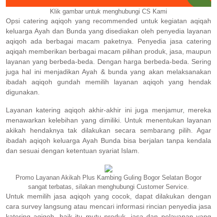
Klik gambar untuk menghubungi CS Kami
Opsi catering aqiqoh yang recommended untuk kegiatan aqiqah
keluarga Ayah dan Bunda yang disediakan oleh penyedia layanan
aqiqoh ada berbagai macam paketnya. Penyedia jasa catering
aqiqah memberikan berbagai macam pilihan produk, jasa, maupun
layanan yang berbeda-beda. Dengan harga berbeda-beda. Sering
juga hal ini menjadikan Ayah & bunda yang akan melaksanakan
ibadah aqiqoh gundah memilih layanan aqiqoh yang hendak
digunakan.
Layanan katering aqiqoh akhir-akhir ini juga menjamur, mereka
menawarkan kelebihan yang dimiliki. Untuk menentukan layanan
akikah hendaknya tak dilakukan secara sembarang pilih. Agar
ibadah aqiqoh keluarga Ayah Bunda bisa berjalan tanpa kendala
dan sesuai dengan ketentuan syariat Islam.
Promo Layanan Akikah Plus Kambing Guling Bogor Selatan Bogor
sangat terbatas, silakan menghubungi Customer Service.
Untuk memilih jasa aqiqoh yang cocok, dapat dilakukan dengan
cara survey langsung atau mencari informasi rincian penyedia jasa
katering aqiqoh, baik itu mutu produk, jasa dan pelayanan yang