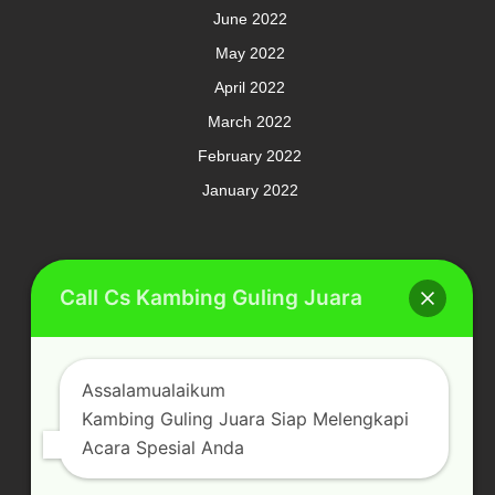
June 2022
May 2022
April 2022
March 2022
February 2022
January 2022
Meta
Call Cs Kambing Guling Juara
Log in
Assalamualaikum
Categories
Kambing Guling Juara Siap Melengkapi
Acara Spesial Anda
Kambing Guling Spesial