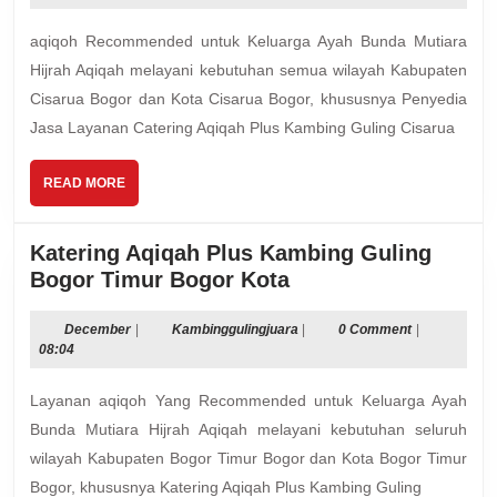
Caterin
aqiqoh Recommended untuk Keluarga Ayah Bunda Mutiara
Aqiqah
Plus
Hijrah Aqiqah melayani kebutuhan semua wilayah Kabupaten
Kambin
Cisarua Bogor dan Kota Cisarua Bogor, khususnya Penyedia
Guling
Jasa Layanan Catering Aqiqah Plus Kambing Guling Cisarua
Cisarua
Bogor
READ
READ MORE
MORE
Katering Aqiqah Plus Kambing Guling
Katering
Bogor Timur Bogor Kota
Aqiqah
Plus
December
Kambinggulingjuara
December
|
Kambinggulingjuara
|
0 Comment
|
08:04
Kambing
Guling
Layanan aqiqoh Yang Recommended untuk Keluarga Ayah
Bogor
Bunda Mutiara Hijrah Aqiqah melayani kebutuhan seluruh
Timur
wilayah Kabupaten Bogor Timur Bogor dan Kota Bogor Timur
Bogor
Bogor, khususnya Katering Aqiqah Plus Kambing Guling
Kota