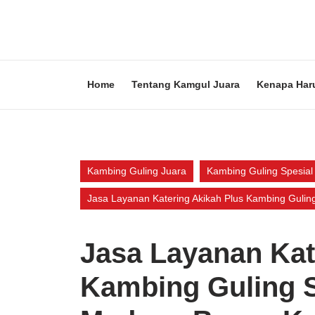
Skip
to
content
Skip
to
content
Home
Tentang Kamgul Juara
Kenapa Har
Kambing Guling Juara
Kambing Guling Spesial
Jasa Layanan Katering Akikah Plus Kambing Guli
Jasa Layanan Kat
Kambing Guling 