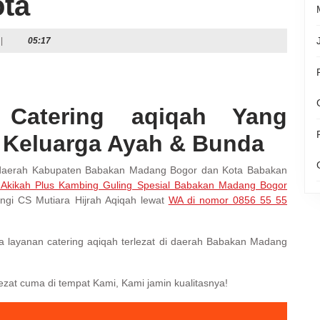
ta
|
05:17
 Catering aqiqah Yang
Keluarga Ayah & Bunda
a daerah Kabupaten Babakan Madang Bogor dan Kota Babakan
 Akikah Plus Kambing Guling Spesial Babakan Madang Bogor
gi CS Mutiara Hijrah Aqiqah lewat
WA di nomor 0856 55 55
sa layanan catering aqiqah terlezat di daerah Babakan Madang
ezat cuma di tempat Kami, Kami jamin kualitasnya!