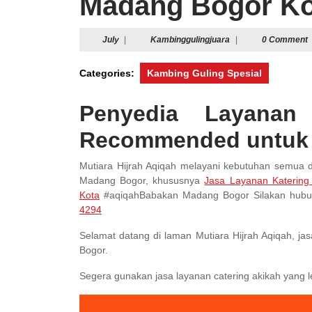
Madang Bogor Ko
July
Kambinggulingjuara
July
|
Kambinggulingjuara
|
0 Comment
Categories:
Kambing Guling Spesial
Penyedia Layanan
Recommended untuk 
Mutiara Hijrah Aqiqah melayani kebutuhan semu
Madang Bogor, khususnya
Jasa Layanan Katering
Kota
#aqiqahBabakan Madang Bogor Silakan hubun
4294
Selamat datang di laman Mutiara Hijrah Aqiqah, ja
Bogor.
Segera gunakan jasa layanan catering akikah yang l