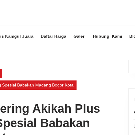
us Kamgul Juara
Daftar Harga
Galeri
Hubungi Kami
Bl
ng Spesial Babakan Madang Bogor Kota
ering Akikah Plus
Spesial Babakan