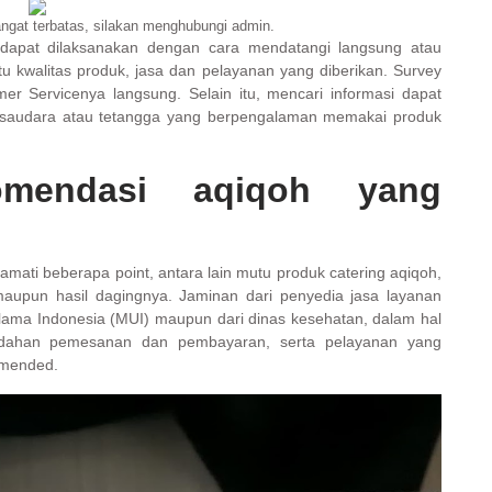
angat terbatas, silakan menghubungi admin.
 dapat dilaksanakan dengan cara mendatangi langsung atau
 itu kwalitas produk, jasa dan pelayanan yang diberikan. Survey
er Servicenya langsung. Selain itu, mencari informasi dapat
 saudara atau tetangga yang berpengalaman memakai produk
omendasi aqiqoh yang
mati beberapa point, antara lain mutu produk catering aqiqoh,
aupun hasil dagingnya. Jaminan dari penyedia jasa layanan
s Ulama Indonesia (MUI) maupun dari dinas kesehatan, dalam hal
mudahan pemesanan dan pembayaran, serta pelayanan yang
mmended.