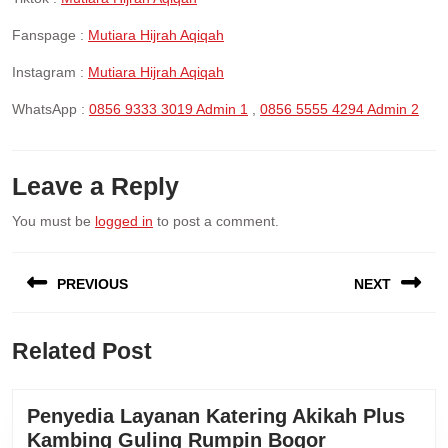
Fanspage :
Mutiara Hijrah Aqiqah
Instagram :
Mutiara Hijrah Aqiqah
WhatsApp :
0856 9333 3019 Admin 1
,
0856 5555 4294 Admin 2
Leave a Reply
You must be
logged in
to post a comment.
Post
PREVIOUS
NEXT
navigation
Previous
Next
Related Post
post:
post:
Penyedia Layanan Katering Akikah Plus
Penyedia
Kambing Guling Rumpin Bogor