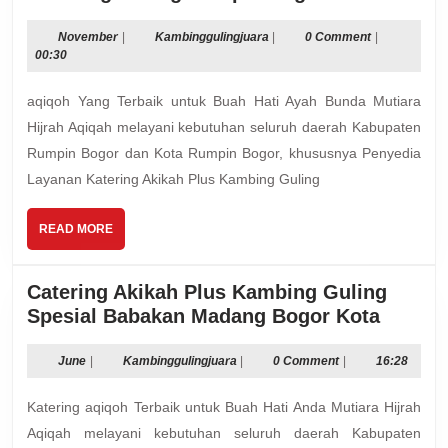
Layanan
Katering
November
Kambinggulingjuara
November
|
Kambinggulingjuara
|
0 Comment
|
00:30
Akikah
Plus
aqiqoh Yang Terbaik untuk Buah Hati Ayah Bunda Mutiara
Kambing
Hijrah Aqiqah melayani kebutuhan seluruh daerah Kabupaten
Guling
Rumpin Bogor dan Kota Rumpin Bogor, khususnya Penyedia
Rumpin
Layanan Katering Akikah Plus Kambing Guling
Bogor
READ
READ MORE
MORE
Catering Akikah Plus Kambing Guling
Cateri
Spesial Babakan Madang Bogor Kota
Akikah
Plus
June
Kambinggulingjuara
June
|
Kambinggulingjuara
|
0 Comment
|
16:28
Kambi
Katering aqiqoh Terbaik untuk Buah Hati Anda Mutiara Hijrah
Guling
Spesia
Aqiqah melayani kebutuhan seluruh daerah Kabupaten