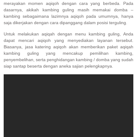
merayakan momen aqiqoh dengan cara yang berbeda. Pada
dasarnya, akikah kambing guling masih memakai domba –
kambing sebagaimana lazimnya aqiqoh pada umumnya, hanya
saja dikerjakan dengan cara dipanggang dalam posisi terguling.
Untuk melakukan aqiqah dengan menu kambing guling, Anda
dapat mencari aqiqoh yang menyediakan layanan tersebut.
Biasanya, jasa katering aqiqoh akan memberikan paket aqiqah
kambing guling yang mencakup pemilihan kambing,
penyembelihan, serta penghidangan kambing / domba yang sudah
siap santap beserta dengan aneka sajian pelengkapnya.