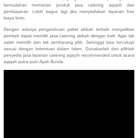
kemudahan memesan produk jasa catering aqiqoh dan
pembayaran. Lebih bagus lagi jika menyediakan layanan free
biaya kirim.
Dengan adanya pengetahuan paket akikah terbaik menjadikan
pembeli dapat memilih jasa catering akikah dengan baik. Agar tak
salah memilih dan tak sembarang pilih. Sehingga bisa tercukupi
sesuai dengan ketentuan dalam Islam. Gunakanlah dan pilihlah
penyedia jasa layanan catering aqiqoh recommended untuk acara
aqiqah putra-putri Ayah Bunda.