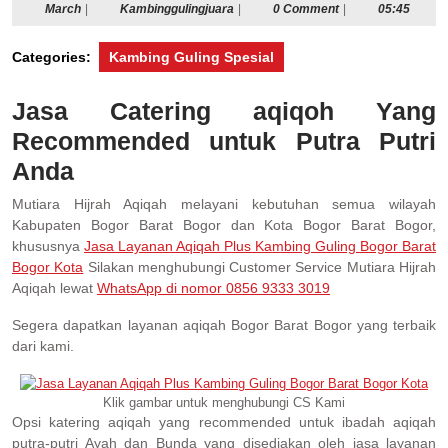
March
Kambinggulingjuara
March
|
Kambinggulingjuara
|
0 Comment
|
05:45
Categories:
Kambing Guling Spesial
Jasa Catering aqiqoh Yang
Recommended untuk Putra Putri
Anda
Mutiara Hijrah Aqiqah melayani kebutuhan semua wilayah
Kabupaten Bogor Barat Bogor dan Kota Bogor Barat Bogor,
khususnya
Jasa Layanan Aqiqah Plus Kambing Guling Bogor Barat
Bogor Kota
Silakan menghubungi Customer Service Mutiara Hijrah
Aqiqah lewat
WhatsApp di nomor 0856 9333 3019
Segera dapatkan layanan aqiqah Bogor Barat Bogor yang terbaik
dari kami.
Klik gambar untuk menghubungi CS Kami
Opsi katering aqiqah yang recommended untuk ibadah aqiqah
putra-putri Ayah dan Bunda yang disediakan oleh jasa layanan