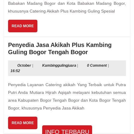
Babak
Babakan Madang Bogor dan Kota Babakan Madang Bogor,
Madan
khususnya Catering Akikah Plus Kambing Guling Spesial
Bogor
Kota
READ
READ MORE
MORE
Penyedia Jasa Akikah Plus Kambing
Penyedia
Guling Bogor Tengah Bogor
Jasa
Akikah
October
Kambinggulingjuara
October
|
Kambinggulingjuara
|
0 Comment
|
16:52
Plus
Kambing
Penyedia Layanan Catering akikah Yang Terbaik untuk Putra
Guling
Putri Anda Mutiara Hijrah Aqiqah melayani kebutuhan semua
Bogor
area Kabupaten Bogor Tengah Bogor dan Kota Bogor Tengah
Tengah
Bogor, khususnya Penyedia Jasa Akikah
Bogor
READ
READ MORE
MORE
INFO TERBARU