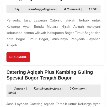
Layanan
Aqiqoh
July
Kambinggulingjuara
July
|
Kambinggulingjuara
|
0 Comment
|
17:59
Plus
Penyedia Jasa Layanan Catering akikah Terbaik untuk
Kambing
Guling
Keluarga Ayah Bunda Mutiara Hijrah Aqiqah melayani
Bogor
kebutuhan semua wilayah Kabupaten Bogor Timur Bogor dan
Timur
Kota Bogor Timur Bogor, khususnya Penyedia Layanan
Bogor
Aqiqoh
Kota
READ
READ MORE
MORE
Catering Aqiqah Plus Kambing Guling
Catering
Spesial Bogor Tengah Bogor
Aqiqah
Plus
January
Kambinggulingjuara
January
|
Kambinggulingjuara
|
0 Comment
|
09:25
Kambing
Guling
Jasa Layanan Catering aqiqah Terbaik untuk Keluarga Ayah
Spesial