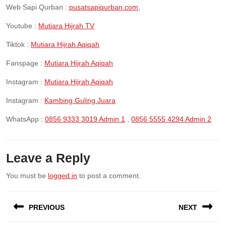
Web Sapi Qurban :
pusatsapiqurban.com
,
Youtube :
Mutiara Hijrah TV
Tiktok :
Mutiara Hijrah Aqiqah
Fanspage :
Mutiara Hijrah Aqiqah
Instagram :
Mutiara Hijrah Aqiqah
Instagram :
Kambing Guling Juara
WhatsApp :
0856 9333 3019 Admin 1
,
0856 5555 4294 Admin 2
Leave a Reply
You must be
logged in
to post a comment.
Post
PREVIOUS
NEXT
navigation