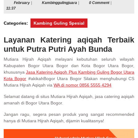
February
Kambinggulingjuara
February
|
Kambinggulingjuara
|
0 Comment
|
11:37
Categories:
Kambing Guling Spesial
Layanan Katering aqiqah Terbaik
untuk Putra Putri Ayah Bunda
Mutiara Hijrah Aqiqah melayani kebutuhan seluruh wilayah
Kabupaten Bogor Utara Bogor dan Kota Bogor Utara Bogor,
khususnya
Jasa Katering Aqiqoh Plus Kambing Guling Bogor Utara
Kota Bogor
#akikahBogor Utara Bogor Silakan menghubungi CS
Mutiara Hijrah Aqiqah via
WA di nomor 0856 5555 4294
Selamat datang di situs Mutiara Hijrah Aqiqah, jasa catering aqiqah
amanah di Bogor Utara Bogor.
Jangan ragu, segera pesan produk yang sangat recommended
hanya di Mutiara Hijrah Aqiqah, dijamin kualitasnya!