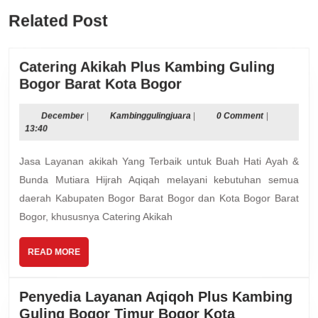
Previous
Next
Related Post
post:
post:
Catering Akikah Plus Kambing Guling
Catering
Bogor Barat Kota Bogor
Akikah
Plus
December
Kambinggulingjuara
December
|
Kambinggulingjuara
|
0 Comment
|
13:40
Kambing
Guling
Jasa Layanan akikah Yang Terbaik untuk Buah Hati Ayah &
Bogor
Bunda Mutiara Hijrah Aqiqah melayani kebutuhan semua
Barat
daerah Kabupaten Bogor Barat Bogor dan Kota Bogor Barat
Kota
Bogor, khususnya Catering Akikah
Bogor
READ
READ MORE
MORE
Penyedia Layanan Aqiqoh Plus Kambing
Penyedia
Guling Bogor Timur Bogor Kota