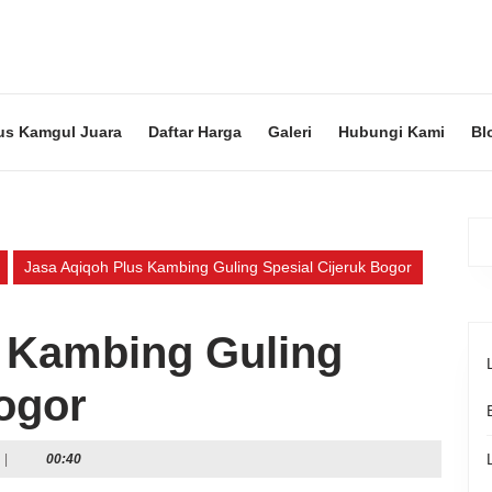
us Kamgul Juara
Daftar Harga
Galeri
Hubungi Kami
Bl
Jasa Aqiqoh Plus Kambing Guling Spesial Cijeruk Bogor
 Kambing Guling
Bogor
|
00:40