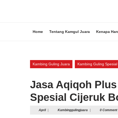
Skip
to
content
Skip
to
content
Home
Tentang Kamgul Juara
Kenapa Har
Kambing Guling Juara
Kambing Guling Spesial
Jasa Aqiqoh Plus
Spesial Cijeruk 
April
Kambinggulingjuara
April
|
Kambinggulingjuara
|
0 Comment