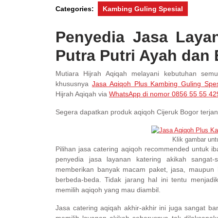
Categories:
Kambing Guling Spesial
Penyedia Jasa Layan
Putra Putri Ayah dan
Mutiara Hijrah Aqiqah melayani kebutuhan sem
khususnya
Jasa Aqiqoh Plus Kambing Guling Spes
Hijrah Aqiqah via
WhatsApp di nomor 0856 55 55 42
Segera dapatkan produk aqiqoh Cijeruk Bogor terjan
Klik gambar un
Pilihan jasa catering aqiqoh recommended untuk ib
penyedia jasa layanan katering akikah sangat-
memberikan banyak macam paket, jasa, maupun 
berbeda-beda. Tidak jarang hal ini tentu menjad
memilih aqiqoh yang mau diambil.
Jasa catering aqiqah akhir-akhir ini juga sangat 