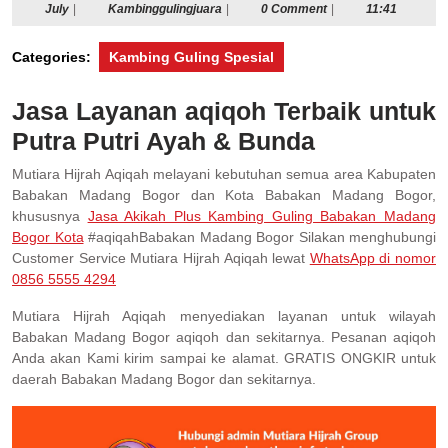
July
Kambinggulingjuara
July
|
Kambinggulingjuara
|
0 Comment
|
11:41
Categories:
Kambing Guling Spesial
Jasa Layanan aqiqoh Terbaik untuk
Putra Putri Ayah & Bunda
Mutiara Hijrah Aqiqah melayani kebutuhan semua area Kabupaten
Babakan Madang Bogor dan Kota Babakan Madang Bogor,
khususnya
Jasa Akikah Plus Kambing Guling Babakan Madang
Bogor Kota
#aqiqahBabakan Madang Bogor Silakan menghubungi
Customer Service Mutiara Hijrah Aqiqah lewat
WhatsApp di nomor
0856 5555 4294
Mutiara Hijrah Aqiqah menyediakan layanan untuk wilayah
Babakan Madang Bogor aqiqoh dan sekitarnya. Pesanan aqiqoh
Anda akan Kami kirim sampai ke alamat. GRATIS ONGKIR untuk
daerah Babakan Madang Bogor dan sekitarnya.