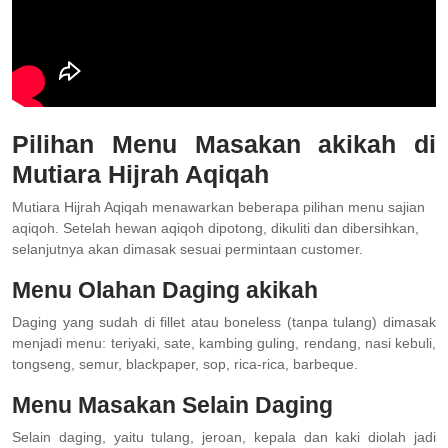
Pilihan Menu Masakan akikah di
Mutiara Hijrah Aqiqah
Mutiara Hijrah Aqiqah menawarkan beberapa pilihan menu sajian
aqiqoh. Setelah hewan aqiqoh dipotong, dikuliti dan dibersihkan,
selanjutnya akan dimasak sesuai permintaan customer.
Menu Olahan Daging akikah
Daging yang sudah di fillet atau boneless (tanpa tulang) dimasak
menjadi menu: teriyaki, sate, kambing guling, rendang, nasi kebuli,
tongseng, semur, blackpaper, sop, rica-rica, barbeque.
Menu Masakan Selain Daging
Selain daging, yaitu tulang, jeroan, kepala dan kaki diolah jadi