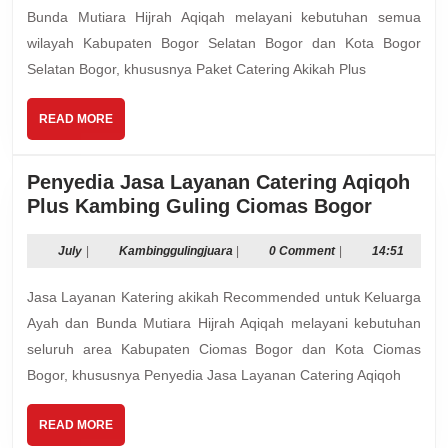
Guling
Bunda Mutiara Hijrah Aqiqah melayani kebutuhan semua
Bogor
wilayah Kabupaten Bogor Selatan Bogor dan Kota Bogor
Selatan
Selatan Bogor, khususnya Paket Catering Akikah Plus
Kota
Bogor
READ
READ MORE
MORE
Penyedia Jasa Layanan Catering Aqiqoh
Penyedi
Plus Kambing Guling Ciomas Bogor
Jasa
Layana
July
Kambinggulingjuara
July
|
Kambinggulingjuara
|
0 Comment
|
14:51
Caterin
Jasa Layanan Katering akikah Recommended untuk Keluarga
Aqiqoh
Plus
Ayah dan Bunda Mutiara Hijrah Aqiqah melayani kebutuhan
Kambin
seluruh area Kabupaten Ciomas Bogor dan Kota Ciomas
Guling
Bogor, khususnya Penyedia Jasa Layanan Catering Aqiqoh
Ciomas
Bogor
READ
READ MORE
MORE