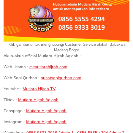
Klik gambar untuk menghubungi Customer Service akikah Babakan
Madang Bogor
Akun-akun official Mutiara Hijrah Aqiqah :
Web Utama :
cvmutiarahijrah.com
,
Web Sapi Qurban :
pusatsapiqurban.com
,
Youtube :
Mutiara Hijrah TV
Tiktok :
Mutiara Hijrah Aqiqah
Fanspage :
Mutiara Hijrah Aqiqah
Instagram :
Mutiara Hijrah Aqiqah
WhatsApp :
0856 9333 3019 Admin 1
,
0856 5555 4294 Admin 2