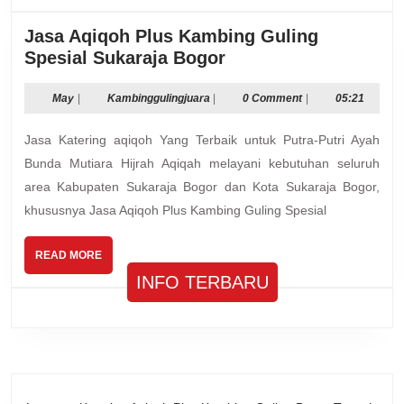
Jasa Aqiqoh Plus Kambing Guling
Jasa
Spesial Sukaraja Bogor
Aqiqoh
Plus
May
Kambinggulingjuara
May
|
Kambinggulingjuara
|
0 Comment
|
05:21
Kambing
Jasa Katering aqiqoh Yang Terbaik untuk Putra-Putri Ayah
Guling
Spesial
Bunda Mutiara Hijrah Aqiqah melayani kebutuhan seluruh
Sukaraja
area Kabupaten Sukaraja Bogor dan Kota Sukaraja Bogor,
Bogor
khususnya Jasa Aqiqoh Plus Kambing Guling Spesial
READ
READ MORE
MORE
INFO TERBARU