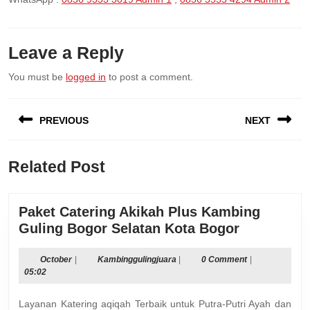
Leave a Reply
You must be
logged in
to post a comment.
Post
PREVIOUS
NEXT
navigation
Previous
Next
Related Post
post:
post:
Paket Catering Akikah Plus Kambing
Paket
Guling Bogor Selatan Kota Bogor
Catering
Akikah
October
Kambinggulingjuara
October
|
Kambinggulingjuara
|
0 Comment
|
05:02
Plus
Kambing
Layanan Katering aqiqah Terbaik untuk Putra-Putri Ayah dan