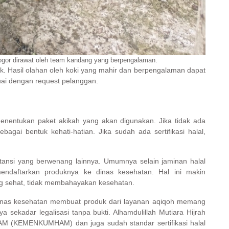
gor dirawat oleh team kandang yang berpengalaman.
uk. Hasil olahan oleh koki yang mahir dan berpengalaman dapat
uai dengan request pelanggan.
menentukan paket akikah yang akan digunakan. Jika tidak ada
ebagai bentuk kehati-hatian. Jika sudah ada sertifikasi halal,
 instansi yang berwenang lainnya. Umumnya selain jaminan halal
mendaftarkan produknya ke dinas kesehatan. Hal ini makin
 sehat, tidak membahayakan kesehatan.
 dinas kesehatan membuat produk dari layanan aqiqoh memang
 sekadar legalisasi tanpa bukti. Alhamdulillah Mutiara Hijrah
AM (KEMENKUMHAM) dan juga sudah standar sertifikasi halal