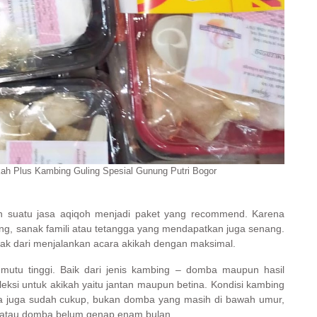
kah Plus Kambing Guling Spesial Gunung Putri Bogor
h suatu jasa aqiqoh menjadi paket yang recommend. Karena
g, sanak famili atau tetangga yang mendapatkan juga senang.
ak dari menjalankan acara akikah dengan maksimal.
 mutu tinggi. Baik dari jenis kambing – domba maupun hasil
eksi untuk akikah yaitu jantan maupun betina. Kondisi kambing
sia juga sudah cukup, bukan domba yang masih di bawah umur,
n atau domba belum genap enam bulan.