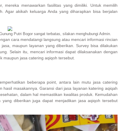
r, mereka menawarkan fasilitas yang dimiliki. Untuk memilih
ih. Agar akikah keluarga Anda yang diharapkan bisa berjalan
Gunung Putri Bogor sangat terbatas, silakan menghubungi Admin.
engan cara mendatangi langsung atau mencari informasi rincian
k, jasa, maupun layanan yang diberikan. Survey bisa dilakukan
ng. Selain itu, mencari informasi dapat dilaksanakan dengan
k maupun jasa catering aqiqoh tersebut.
perhatikan beberapa point, antara lain mutu jasa catering
n hasil masakannya. Garansi dari jasa layanan katering aqiqah
as kesehatan, dalam hal memastikan kwalitas produk. Kemudahan
ang diberikan juga dapat menjadikan jasa aqiqoh tersebut