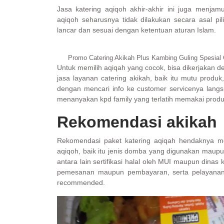
Jasa katering aqiqoh akhir-akhir ini juga menjamu
aqiqoh seharusnya tidak dilakukan secara asal pil
lancar dan sesuai dengan ketentuan aturan Islam.
Promo Catering Akikah Plus Kambing Guling Spesial 
Untuk memilih aqiqah yang cocok, bisa dikerjakan d
jasa layanan catering akikah, baik itu mutu produ
dengan mencari info ke customer servicenya langsu
menanyakan kpd family yang terlatih memakai produ
Rekomendasi akikah
Rekomendasi paket katering aqiqah hendaknya mem
aqiqoh, baik itu jenis domba yang digunakan maupu
antara lain sertifikasi halal oleh MUI maupun din
pemesanan maupun pembayaran, serta pelayanan y
recommended.