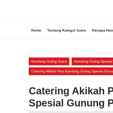
Skip
to
content
Skip
to
content
Home
Tentang Kamgul Juara
Kenapa Har
Kambing Guling Juara
Kambing Guling Spesial
Catering Akikah Plus Kambing Guling Spesial Gunu
Catering Akikah 
Spesial Gunung P