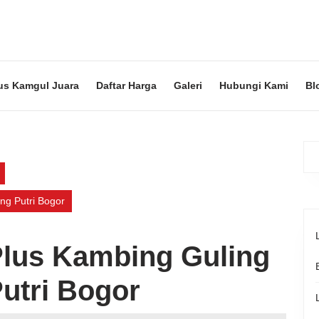
us Kamgul Juara
Daftar Harga
Galeri
Hubungi Kami
Bl
ng Putri Bogor
Plus Kambing Guling
utri Bogor