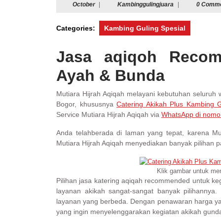
October
Kambinggulingju
October
|
Kambinggulingjuara
|
0 Comm
Categories:
Kambing Guling Spesial
Jasa aqiqoh Recom
Ayah & Bunda
Mutiara Hijrah Aqiqah melayani kebutuhan seluruh
Bogor, khususnya
Catering Akikah Plus Kambing G
Service Mutiara Hijrah Aqiqah via
WhatsApp di nomo
Anda telahberada di laman yang tepat, karena Mu
Mutiara Hijrah Aqiqah menyediakan banyak pilihan p
Klik gambar untuk me
Pilihan jasa katering aqiqah recommended untuk keg
layanan akikah sangat-sangat banyak pilihannya
layanan yang berbeda. Dengan penawaran harga yang
yang ingin menyelenggarakan kegiatan akikah gund