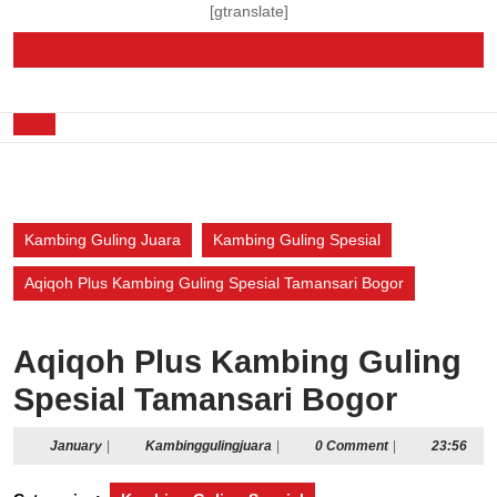
Skip
[gtranslate]
to
content
Skip
to
Open
content
Button
Kambing Guling Juara
Kambing Guling Spesial
Aqiqoh Plus Kambing Guling Spesial Tamansari Bogor
Aqiqoh Plus Kambing Guling
Spesial Tamansari Bogor
January
Kambinggulingjuara
January
|
Kambinggulingjuara
|
0 Comment
|
23:56