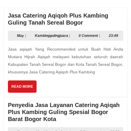
Jasa Catering Aqiqoh Plus Kambing
Jasa
Guling Tanah Sereal Bogor
Catering
Aqiqoh
May
Kambinggulingjuara
May
|
Kambinggulingjuara
|
0 Comment
|
23:49
Plus
Jasa aqiqah Yang Recommended untuk Buah Hati Anda
Kambing
Guling
Mutiara Hijrah Aqiqah melayani kebutuhan seluruh daerah
Tanah
Kabupaten Tanah Sereal Bogor dan Kota Tanah Sereal Bogor,
Sereal
khususnya Jasa Catering Aqiqoh Plus Kambing
Bogor
READ
READ MORE
MORE
Penyedia Jasa Layanan Catering Aqiqah
Plus Kambing Guling Spesial Bogor
Penyedia
Barat Bogor Kota
Jasa