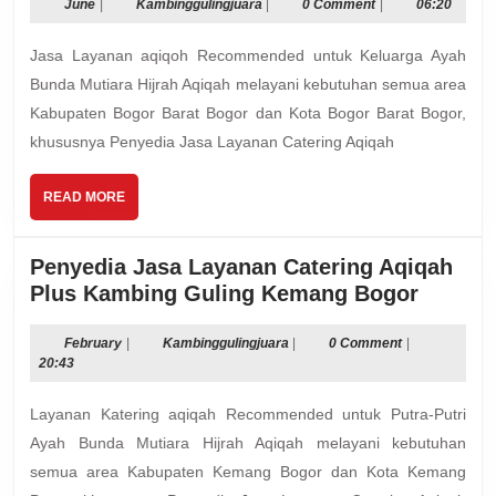
Layanan
June
Kambinggulingjuara
June
|
Kambinggulingjuara
|
0 Comment
|
06:20
Catering
Jasa Layanan aqiqoh Recommended untuk Keluarga Ayah
Aqiqah
Plus
Bunda Mutiara Hijrah Aqiqah melayani kebutuhan semua area
Kambing
Kabupaten Bogor Barat Bogor dan Kota Bogor Barat Bogor,
Guling
khususnya Penyedia Jasa Layanan Catering Aqiqah
Spesial
Bogor
READ
READ MORE
Barat
MORE
Bogor
Penyedia Jasa Layanan Catering Aqiqah
Kota
Penyed
Plus Kambing Guling Kemang Bogor
Jasa
Layana
February
Kambinggulingjuara
February
|
Kambinggulingjuara
|
0 Comment
|
20:43
Caterin
Aqiqah
Layanan Katering aqiqah Recommended untuk Putra-Putri
Plus
Ayah Bunda Mutiara Hijrah Aqiqah melayani kebutuhan
Kambi
semua area Kabupaten Kemang Bogor dan Kota Kemang
Guling