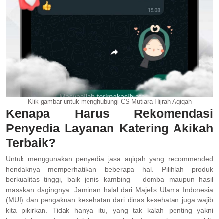
Klik gambar untuk menghubungi CS Mutiara Hijrah Aqiqah
Kenapa Harus Rekomendasi
Penyedia Layanan Katering Akikah
Terbaik?
Untuk menggunakan penyedia jasa aqiqah yang recommended
hendaknya memperhatikan beberapa hal. Pilihlah produk
berkualitas tinggi, baik jenis kambing – domba maupun hasil
masakan dagingnya. Jaminan halal dari Majelis Ulama Indonesia
(MUI) dan pengakuan kesehatan dari dinas kesehatan juga wajib
kita pikirkan. Tidak hanya itu, yang tak kalah penting yakni