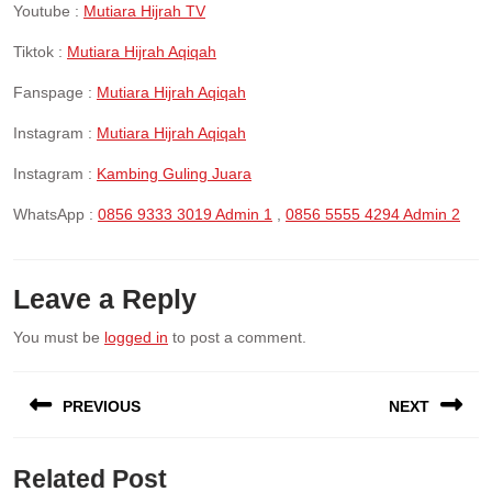
Youtube :
Mutiara Hijrah TV
Tiktok :
Mutiara Hijrah Aqiqah
Fanspage :
Mutiara Hijrah Aqiqah
Instagram :
Mutiara Hijrah Aqiqah
Instagram :
Kambing Guling Juara
WhatsApp :
0856 9333 3019 Admin 1
,
0856 5555 4294 Admin 2
Leave a Reply
You must be
logged in
to post a comment.
Post
PREVIOUS
NEXT
navigation
Previous
Next
Related Post
post:
post: