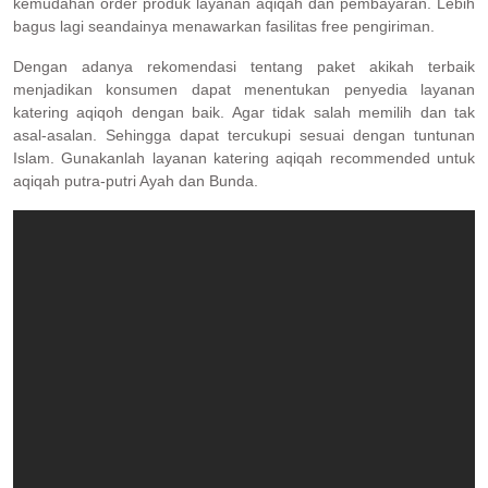
kemudahan order produk layanan aqiqah dan pembayaran. Lebih
bagus lagi seandainya menawarkan fasilitas free pengiriman.
Dengan adanya rekomendasi tentang paket akikah terbaik
menjadikan konsumen dapat menentukan penyedia layanan
katering aqiqoh dengan baik. Agar tidak salah memilih dan tak
asal-asalan. Sehingga dapat tercukupi sesuai dengan tuntunan
Islam. Gunakanlah layanan katering aqiqah recommended untuk
aqiqah putra-putri Ayah dan Bunda.